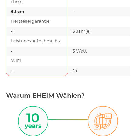
(Tiefe)
6.1 cm
-
Herstellergarantie
-
3 Jahr(e)
Leistungsaufnahme bis
-
3 Watt
-
WiFi
-
Ja
-
Warum EHEIM Wählen?