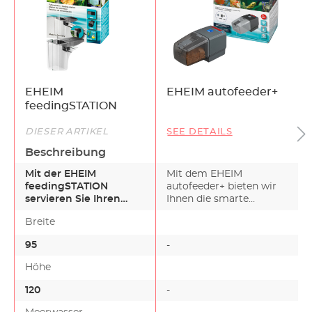
EHEIM
EHEIM autofeeder+
feedingSTATION
DIESER ARTIKEL
SEE DETAILS
Beschreibung
Mit der EHEIM
Mit dem EHEIM
feedingSTATION
autofeeder+ bieten wir
servieren Sie Ihren
Ihnen die smarte
Fischen die Mahlzeiten
Variante unseres
Breite
unter Wasser…
autofeeder (B…
95
-
-
Höhe
120
-
-