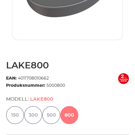
LAKE800
EAN:
4011708010662
Produktnummer:
5000800
MODELL:
LAKE800
150
300
500
800