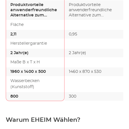
Produktvorteile
Produktvorteile
anwenderfreundliche
anwenderfreundliche
Alternative zum
Alternative zum
Folienteich schnelle,
Folienteich schnelle,
Fläche
unkompliz…
unkompliz…
2,11
0,95
Herstellergarantie
2 Jahr(e)
2 Jahr(e)
Maße B x T x H
1960 x 1400 x 500
1460 x 870 x 530
Wasserbecken
(Kunststoff)
800
300
Warum EHEIM Wählen?