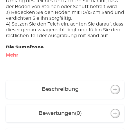
Umfang des Teiches und achten Sie darauf, dass
der Boden von Steinen oder Schutt befreit wird.
3) Bedecken Sie den Boden mit 10/15 cm Sand und
verdichten Sie ihn sorgfältig.
4) Setzen Sie den Teich ein, achten Sie darauf, dass
dieser genau waagerecht liegt und füllen Sie den
restlichen Teil der Ausgrabung mit Sand auf.
Die Sumpfzone
Mehr
Sie ist eine breite und flache Uferzone am
Teichrand. Die Sumpfzone bietet Unterschlupf für
Frösche, Vögel und andere Tiere. Zugleich gibt es
für diese Zone sehr dekorative Pflanzen wie zum
Beispiel die Sumpfdotterblume oder verschiedene
Beschreibung
Schwertlilien.
Die Flachwasserzone
Bewertungen
(0)
Diese Zone schließt nahtlos an die Sumpfzone an.
Hier gesetzte Pflanzen sollten sowohl aus dem
Boden als auch aus dem Teichwasser Nährstoffe