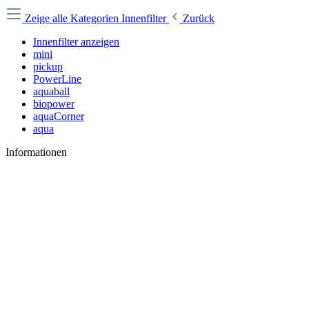
Zeige alle Kategorien
Innenfilter
Zurück
Innenfilter anzeigen
mini
pickup
PowerLine
aquaball
biopower
aquaCorner
aqua
Informationen