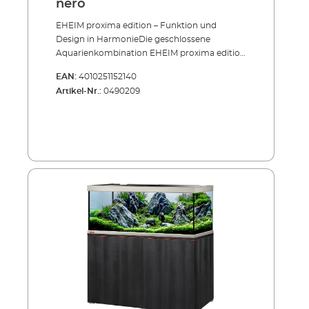
nero
EHEIM proxima edition – Funktion und
Design in HarmonieDie geschlossene
Aquarienkombination EHEIM proxima edition
vereint modernes Design mit bewährter
EAN:
4010251152140
Technik und setzt neue Maßstäbe für stilvolle
Artikel-Nr.:
0490209
Aquaristik. Mit den neuen Editions-Modellen
in 90 cm und 120 cm Länge erweitert EHEIM
seine beliebte proxima Serie um zwei
besonders elegante Varianten. Die großzügige
Tiefe von 50 cm bietet viel Raum für kreative
Unterwasserlandschaften und
beeindruckende Aquascapes.Ein edler
Materialmix macht dieses Aquarium zu einem
echten Blickfang: Gebürstete Aluminium-
Oberflächen an Ober- und Unterrahmen
treffen auf die elegante schwarze Hochglanz-
Optik der Deckscheiben und die hochwertige
Ästhetik und Haptik des Möbels. Das Ergebnis
ist ein außergewöhnliches Designstück, das
jeden Wohnraum stilvoll ergänzt.Ausgestattet
mit EHEIM powerLED+ setzen Sie Ihre Fische