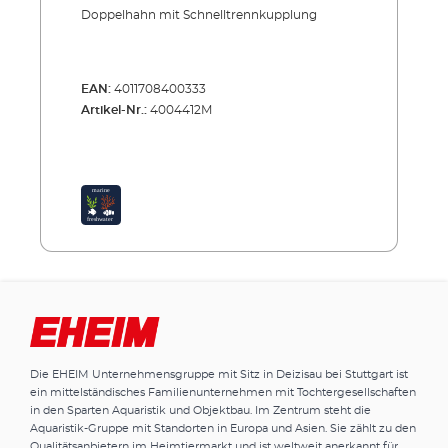
Doppelhahn mit Schnelltrennkupplung
EAN:
4011708400333
Artikel-Nr.:
4004412M
Die EHEIM Unternehmensgruppe mit Sitz in Deizisau bei Stuttgart ist
ein mittelständisches Familienunternehmen mit Tochtergesellschaften
in den Sparten Aquaristik und Objektbau. Im Zentrum steht die
Aquaristik-Gruppe mit Standorten in Europa und Asien. Sie zählt zu den
Qualitätsanbietern im Heimtiermarkt und ist weltweit anerkannt für