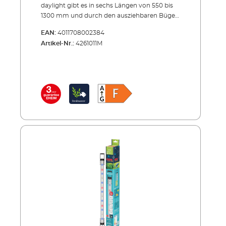
daylight gibt es in sechs Längen von 550 bis
1300 mm und durch den ausziehbaren Bügel
ganz einfach zu montieren. Die LED-Leiste
EAN:
4011708002384
passt sich jedem Aquarium bis zu einer Breite
Artikel-Nr.:
4261011M
von 1,30 Metern perfekt an. Sie leuchtet dieses
mit einem Abstrahlwinkel von 120° bis zum
Beckenboden optimal aus. Das
ultrakompakte und sehr schlanke Design
passt unter alle Abdeckungen und ist somit
für nahezu alle Aquarien einsetzbar. Mit einer
tageslichtähnlichen Farbtemperatur von
6500 Kelvin sorgt EHEIM classicLED für ein
gesundes Wachstum von Fischen und
Pflanzen. Das Wasser erscheint für den
Betrachter angenehm klar. Der
Stromverbrauch der EHEIM classicLED misst
je nach Länge 7,7 bis 17,3 Watt. EHEIM
classicLED ist wasserdicht (IPx7) und durch
Niedervolttechnik besonders sicher. Die
mittlere Lebensdauer liegt bei mindestens 35
000 Stunden. Erhältlich ist die EHEIM
classicLED inklusive LED Sicherheitsnetzteil.