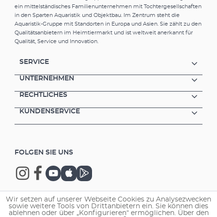
wenn Sie von stromintensiven T5/T8-
ein mittelständisches Familienunternehmen mit Tochtergesellschaften
Leuchtstoffröhren auf LED-Beleuchtung
in den Sparten Aquaristik und Objektbau. Im Zentrum steht die
umsteigen wollen, geht das ganz einfach mit
Aquaristik-Gruppe mit Standorten in Europa und Asien. Sie zählt zu den
dem entsprechenden Adapter-Set (Zubehör).
Qualitätsanbietern im Heimtiermarkt und ist weltweit anerkannt für
Qualität, Service und Innovation.
Der Stromverbrauch liegt je nach Länge
zwischen 7,7 und 17,3 Watt. Die mittlere
Lebensdauer beträgt mindestens 35 000
SERVICE
Stunden.Vorteile der EHEIM classicLED plants
UNTERNEHMEN
Alternative zu T5/T8-Leuchtstoffröhren –
austauschbar mit Adapter-Set (Zubehör)
RECHTLICHES
LED-Leiste einfach zu montieren 6 Längen für
Aquarien von 55 – 130 cm Breite (stufenlos
KUNDENSERVICE
anzupassen) durch ausziehbare Auflage-
Bügel) Hochwertiges, stabiles Aluminium-
Gehäuse Absolut wasserdicht (IPx7) und
durch Niedervolttechnik besonders sicher
FOLGEN SIE UNS
Helles Sonnenlicht (8350 K) und auf
Wasserpflanzen (Photosynthese)
abgestimmtes Lichtspektrum mit hohen Rot-
Anteilen Fördert gesundes Gedeihen von
Pflanzen und Tieren Naturgetreue,
Wir setzen auf unserer Webseite Cookies zu Analysezwecken
sowie weitere Tools von Drittanbietern ein. Sie können dies
unverfälschte Farbwiedergabe
Copyright © 2026 EHEIM GmbH & Co. KG.
ablehnen oder über „Konfigurieren“ ermöglichen. Über den
Abstrahlwinkel 120° Optimale Ausleuchtung