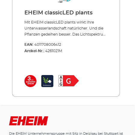
EHEIM classicLED plants
Mit EHEIM classicLED plants wirkt Ihre
Unterwasserlandschaft natürlicher. Und die
Pflanzen gedeihen besser. Das Lichtspektrum
der classicLED plants ist speziell auf
EAN:
4011708006412
Wasserpflanzen abgestimmt. Durch einen
Artikel-Nr.:
4261021M
höheren Rot-Anteil wirkt das Licht
natürlicher. Die Unterwasserwelt bekommt
optisch mehr Farbtiefe. Und die Pflanzen
gedeihen besser. EHEIM classicLED plants
gibt es in sechs Längen von 550 bis 1300 mm.
Die LED-Leiste lässt sich durch den
ausziehbaren Bügel ganz einfach montieren
und passt sich jedem Aquarium bis zu einer
Breite von 1,30 Metern stufenlos an. Mit einem
Abstrahlwinkel von 120° leuchtet sie das
Becken bis zum Boden optimal aus. Das
ultrakompakte und sehr schlanke Design
passt unter alle Abdeckungen und ist somit
für nahezu alle Aquarien einsetzbar. Und
Die EHEIM Unternehmensgruppe mit Sitz in Deizisau bei Stuttgart ist