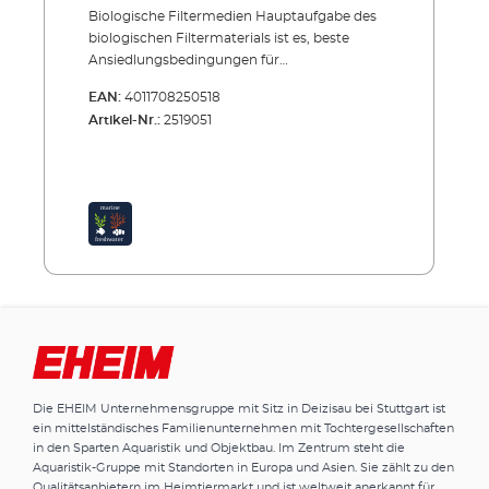
Biologische Filtermedien Hauptaufgabe des
biologischen Filtermaterials ist es, beste
Ansiedlungsbedingungen für
Bakterienkulturen zu bieten, sodass nach
EAN:
4011708250518
kurzer Zeit ein Bakterienrasen entsteht. Die
Artikel-Nr.:
2519051
Bakterien ernähren sich von
Schmutzpartikeln aller Art und wandeln die
für das Aquarium kritischen Substanzen um.
Nach der ersten Reinigung durch
mechanische Filtermassen (z.B. EHEIM MECH
oder MECHpro) ist die biologische Filterung
das Wichtigste. Sie sorgt für klares, gesundes
Wasser und stabile Wasserwerte. Deshalb
haben wir viel Forschungsarbeit in die
Entwicklung biologischer Filtermedien
investiert. Tipp:Nie das gesamte biologische
Filtermaterial in einem Vorgang (und nie zu
gründlich) reinigen oder austauschen. Die
Die EHEIM Unternehmensgruppe mit Sitz in Deizisau bei Stuttgart ist
Bakterienkulturen dürfen nicht komplett
ein mittelständisches Familienunternehmen mit Tochtergesellschaften
zerstört werden, sonst verzögert sich die
in den Sparten Aquaristik und Objektbau. Im Zentrum steht die
Neuansiedlung. Zur Teilreinigung sind die
Aquaristik-Gruppe mit Standorten in Europa und Asien. Sie zählt zu den
Filterkörbe in Außenfiltern und die
Qualitätsanbietern im Heimtiermarkt und ist weltweit anerkannt für