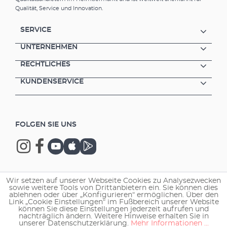
Filtermodule bei den Innenfiltern aquaball
Qualität, Service und Innovation.
und biopower ideal.EHEIM LAV Natürliches
Lavagestein zur biologischen Filterung EHEIM
SERVICE
LAV besteht aus Lavagestein und ist ein reines
Naturprodukt. Die raue, hochporöse Struktur
UNTERNEHMEN
bietet den Reinigungsbakterien sehr gute
RECHTLICHES
Ansiedlungsbedingungen. Da es sich um
natürliches Material handelt, sind die
KUNDENSERVICE
Granulat- bzw. Bruchstücke in der
Verpackung unterschiedlich groß. EHEIM LAV
kann ausgewaschen und wiederverwendet
werden. Es ist für Süß- und Meerwasser
FOLGEN SIE UNS
geeignet. Bio-Filtermedium aus natürlichem
Lavagestein Hochporöse Struktur Sehr gute
Bedingungen für die Ansiedlung von
Bakterienkulturen Mehrfach verwendbar (zur
Reinigung vorsichtig ausspülen) Für Süß- und
Meerwasser geeignet
Wir setzen auf unserer Webseite Cookies zu Analysezwecken
Copyright © 2026 EHEIM GmbH & Co. KG.
sowie weitere Tools von Drittanbietern ein. Sie können dies
ablehnen oder über „Konfigurieren“ ermöglichen. Über den
Link „Cookie Einstellungen“ im Fußbereich unserer Website
können Sie diese Einstellungen jederzeit aufrufen und
nachträglich ändern. Weitere Hinweise erhalten Sie in
unserer Datenschutzerklärung.
Mehr Informationen ...