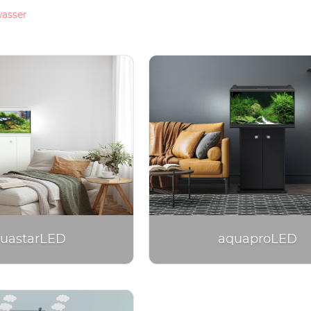
stik
Ratgeber
Kundenservice
Shop Design
Ersatzteil-Shop
wasser
uastarLED
aquaproLED