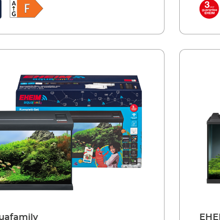
145357
EAN:
ten und „einfahren“. Dabei haben Sie mit
sofort
340709M
Artike
 Komfort-Klasse: hervorragende Verarbeitung
aquacl
eschliffene, polierte Glaskanten),
(z.B. 
echnik (Eckfilter, Heizer, Thermometer) und
hochwe
ng. Das Highlight ist die Design-
LED-Be
ier können Sie an einem Touchpad die LED
Abdec
chalten und dimmen. Durch eine Lichtleiste
ein- u
 Ambiente-Beleuchtung. Auch ein Nachtlicht
schim
. Für Pflege- und Wartungsarbeiten lässt sich
ist in
 aufklappen oder abnehmen. Vorteile sind
die A
ktische Futteröffnung mit Deckel (auch für
zudem 
 geeignet), der Sockelrahmen und nicht
Futter
p-Qualität. Vorteile der EHEIM Komplett-
zuletz
wei Größen - ideal für
Aquarium-Se
e Einsteiger – Beckenvolumen 30 und 66 Liter
anspru
 hohe Qualität, beste Verarbeitung
Klares
iffene, auf Hochglanz polierte Glaskanten
Diaman
kelrahmen Flache Design-Abdeckung mit
Inklu
LED-Leuchte,- mit Touchpad zum
integr
ten, sowie zum Dimmen der LED- mit
Ein-/
mbiente-Leuchtstreifen in der Abdeckung -
attrak
utomatisch ablaufender Sonnenauf- und
Nachtl