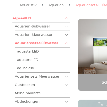
Aquaristik
EHEIM Digital
Teich
Terrari
Aquaristik
Aquarien
Aquariensets-Süß
AQUARIEN
Aquarien-Süßwasser
Aquarien-Meerwasser
Aquariensets-Süßwasser
aquastarLED
aquaproLED
aquaclass
Aquariensets-Meerwasser
aq