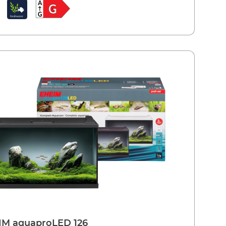
4010251147184
 einrichten und „einfahren“. Dabei haben Sie mit
l-Nr.:
0340710M
ass die Komfort-Klasse: hervorragende Verarbeitung
diamantgeschliffene, polierte Glaskanten),
rtige Technik (Eckfilter, Heizer, Thermometer) und
leuchtung. Das Highlight ist die Design-
kung. Hier können Sie an einem Touchpad die LED
nd ausschalten und dimmen. Durch eine Lichtleiste
mert die Ambiente-Beleuchtung. Auch ein Nachtlicht
tegriert. Für Pflege- und Wartungsarbeiten lässt sich
bdeckung aufklappen oder abnehmen. Vorteile sind
die praktische Futteröffnung mit Deckel (auch für
automat geeignet), der Sockelrahmen und nicht
t die Top-Qualität. Vorteile der EHEIM Komplett-
ts aquaclass: Zwei Größen - ideal für
chsvolle Einsteiger – Beckenvolumen 30 und 66 Liter
 Design, hohe Qualität, beste Verarbeitung
tgeschliffene, auf Hochglanz polierte Glaskanten
sive Sockelrahmen Flache Design-Abdeckung mit
ierter LED-Leuchte,- mit Touchpad zum
Ausschalten, sowie zum Dimmen der LED- mit
tivem Ambiente-Leuchtstreifen in der Abdeckung -
icht- automatisch ablaufender Sonnenauf- und