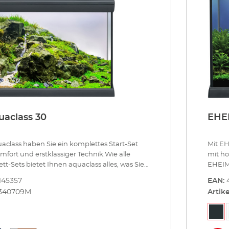
aclass 30
EHEI
aclass haben Sie ein komplettes Start-Set
Mit EH
fort und erstklassiger Technik.Wie alle
mit ho
-Sets bietet Ihnen aquaclass alles, was Sie
EHEIM 
tattung brauchen. Sie können Ihr Aquarium
als Gr