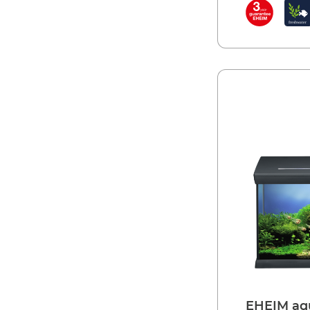
EAN:
4010251
sofort einrich
Artikel-Nr.:
0
aquaclass die
(z.B. diamantg
hochwertige T
LED-Beleuchtu
Abdeckung. H
ein- und auss
schimmert die
ist integriert
die Abdeckung
zudem die pra
Futterautomat
zuletzt die To
Aquarium-Sets aquaclass: Z
anspruchsvoll
Klares Design,
Diamantgeschl
Inklusive Soc
integrierter 
Ein-/Ausschal
attraktivem A
Nachtlicht- a