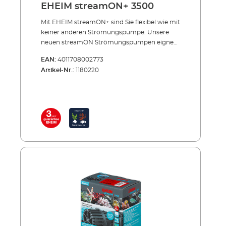
EHEIM streamON+ 3500
Mit EHEIM streamON+ sind Sie flexibel wie mit
keiner anderen Strömungspumpe. Unsere
neuen streamON Strömungspumpen eignen
sich sowohl für Meerwasser- als auch für
EAN:
4011708002773
Süßwasser-Aquarien. Sie sind klein,
Artikel-Nr.:
1180220
hocheffizient und energiesparend. Man kann
sie senkrecht oder waagerecht positionieren
und um 180° schwenken. So lässt sich die
Ausströmung horizontal und vertikal in jede
Richtung lenken (3D-Funktion). Vorteile der
EHEIM Strömungpumpen streamON+
Kompakte Strömungspumpen für Aquarien
von 35 bis 500 l Für Meerwasser und
Süßwasser geeignet Optimale
Wasserumwälzung, natürliches sanftes
Strömungsbild Erhöhung des
Sauerstoffgehalts, Erzeugung naturnaher
Lebensverhältnisse Im Meerwasser
lebenswichtig für Korallen; im Süßwasser
positiv für Fische Flexible Positionierung –
waagerecht oder senkrecht Schwenkbar um