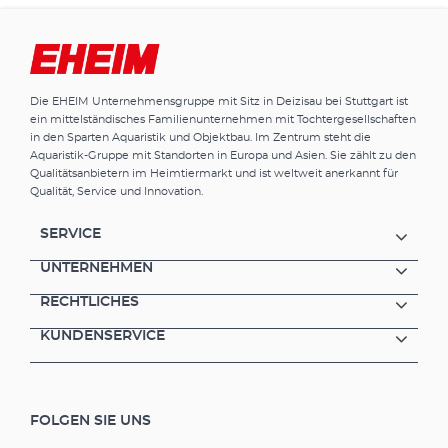
Süßwasser geeignet Optimale
Wasserumwälzung, natürliches sanftes
Strömungsbild Erhöhung des
Sauerstoffgehalts, Erzeugung naturnaher
Lebensverhältnisse Im Meerwasser
Die EHEIM Unternehmensgruppe mit Sitz in Deizisau bei Stuttgart ist
lebenswichtig für Korallen; im Süßwasser
ein mittelständisches Familienunternehmen mit Tochtergesellschaften
positiv für Fische Flexible Positionierung –
in den Sparten Aquaristik und Objektbau. Im Zentrum steht die
waagerecht oder senkrecht Schwenkbar um
Aquaristik-Gruppe mit Standorten in Europa und Asien. Sie zählt zu den
180° (3D-Einstellung) Magnethalterung für
Qualitätsanbietern im Heimtiermarkt und ist weltweit anerkannt für
Glasstärke 3 bis 8 mm (streamON+ 2000) und
Qualität, Service und Innovation.
6 bis 12 mm (streamON+ 4000/5000)
Ausströmleistung stufenlos regelbar Extrem
SERVICE
leise und wartungsarm Hohe Energieeffizienz,
niedriger Stromverbrauch Höchste Sicherheit
UNTERNEHMEN
und Zuverlässigkeit (3 Jahre Garantie)
RECHTLICHES
KUNDENSERVICE
FOLGEN SIE UNS