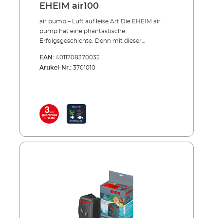
EHEIM air100
air pump – Luft auf leise Art Die EHEIM air
pump hat eine phantastische
Erfolgsgeschichte. Denn mit dieser
Luftpumpe ist es uns gelungen, ein sehr leise
EAN:
4011708370032
arbeitendes Gerät zu schaffen. Und genau
Artikel-Nr.:
3701010
darauf hatten viele Aquarianer gewartet. Es
gibt 3 Modelle mit Pumpenleistungen von
100, 200 (2 x 100) und 400 (2 x 200) l/h, wobei
das kleinste Modell über einen und die beiden
größeren je über zwei getrennt regulierbare
Luftauslässe verfügen. Entsprechend gehören
ein oder zwei EHEIM Ausströmer zum
Lieferumfang.Die Luftmenge lässt sich pro
Luftauslass direkt am Gerät einstellen,
zusätzlich an jedem Ausströmer. So kann
man sich das Sprudelbild ganz nach
Geschmack und Bedarf einstellen.
Übrigens: Zur Laufruhe tragen auch
vibrationshemmende Gummikanten bei.
Darauf steht die Luftpumpe ruhig und
„wandert“ nicht. Oder man hängt sie an die