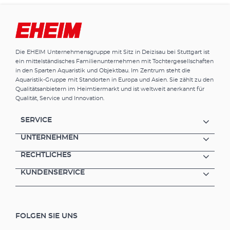
Luftauslass direkt am Gerät einstellen,
zusätzlich an jedem Ausströmer. So kann
man sich das Sprudelbild ganz nach
Geschmack und Bedarf einstellen.
Übrigens: Zur Laufruhe tragen auch
Die EHEIM Unternehmensgruppe mit Sitz in Deizisau bei Stuttgart ist
vibrationshemmende Gummikanten bei.
ein mittelständisches Familienunternehmen mit Tochtergesellschaften
Darauf steht die Luftpumpe ruhig und
in den Sparten Aquaristik und Objektbau. Im Zentrum steht die
„wandert“ nicht. Oder man hängt sie an die
Aquaristik-Gruppe mit Standorten in Europa und Asien. Sie zählt zu den
Wand. Dafür ist extra eine Lasche vorgesehen.
Qualitätsanbietern im Heimtiermarkt und ist weltweit anerkannt für
Vorteile der EHEIM air pump 3 Modelle,
Qualität, Service und Innovation.
passend zu den gängigen Aquariengrößen
Sehr leiser Betrieb Lange Lebensdauer, beste
SERVICE
Qualität Luftmenge je Luftauslass am Gerät
einzeln regulierbar Zusätzliche Einstellung
UNTERNEHMEN
von Luftmenge und Sprudelbild am
RECHTLICHES
Ausströmer Komplett ausgestattet mit -
Ausströmer: air pump 100 = 1x; air pump 200,
KUNDENSERVICE
400 je 2x- Luftschlauch: air pump 100 = 1 m;
air pump 200, 400 je 2 m (Ausströmer auch
als Zubehör einzeln erhältlich)
Vibrationshemmende Gummikanten Lasche
FOLGEN SIE UNS
für Wandaufhängung Ausströmer mit
austauschbarem Vlies (Art. 4002650)