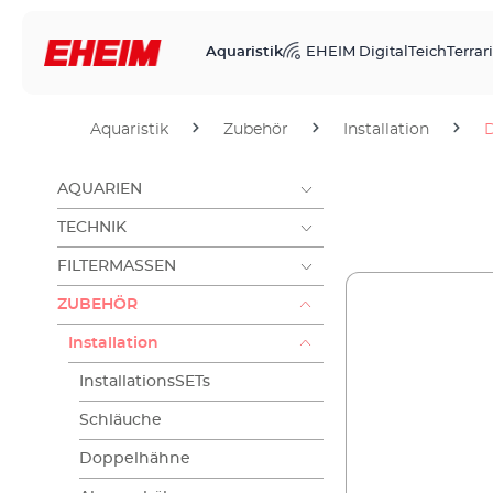
Aquaristik
EHEIM Digital
Teich
Terrari
Aquaristik
Zubehör
Installation
D
AQUARIEN
TECHNIK
FILTERMASSEN
ZUBEHÖR
Installation
InstallationsSETs
Schläuche
Doppelhähne