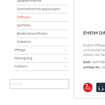
Absperrhähne
Schnelltrennkupplungen
Diffusor
Vorfilter
EHEIM Dif
Bodendurchfluter
Zubehör
EHEIM Diffusor
Pflege
und reichert 
Zufuhr von Sau
Reinigung
Aquarien oder
EAN:
4011708
empfehlen. A
Füttern
Artikel-Nr.:
4
oder bei Halt
Auch dort, wo
Wasserfläche b
werden. Der S
verbraucht. H
Aquarienabde
(constant air flow) für 
an der Becken