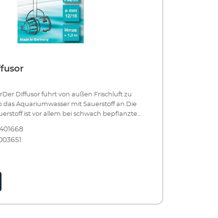
fusor
Der Diffusor führt von außen Frischluft zu
so das Aquariumwasser mit Sauerstoff an.Die
erstoff ist vor allem bei schwach bepflanzten
 solchen mit starkem Fischbesatz zu
401668
ußerdem bei Kalt- und Meerwasserbecken
003651
ung entsprechend sauerstoffliebender Fische.
 eine Abdeckung den Luftraum über der
egrenzt, sollte zusätzlich Luft herangeführt
auerstoff aus diesem Bereich wäre sonst bald
inweis: EHEIM VARILUX
ckungen sorgen durch caf-Technologie
Luftzirkulation. Kleines Gerät, einfach
wand zu befestigen Reichert das Wasser mit