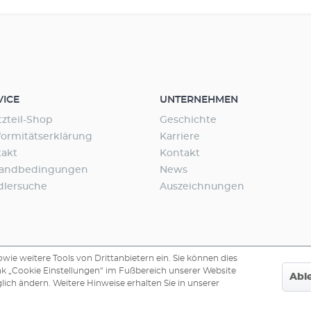
rstoff an Zu empfehlen u.a. bei Aquarien mit
nwuchs oder starkem Fischbesatz Bei
p an der Wasseroberfläche mit flachem
 lässt sich gleichzeitig eine gute
ng erzielen Dosierung der angesaugten
igefügte Druckregulierklemme
VICE
UNTERNEHMEN
tzteil-Shop
Geschichte
ormitätserklärung
Karriere
takt
Kontakt
sandbedingungen
News
dlersuche
Auszeichnungen
ie weitere Tools von Drittanbietern ein. Sie können dies
nk „Cookie Einstellungen“ im Fußbereich unserer Website
Abl
lich ändern. Weitere Hinweise erhalten Sie in unserer