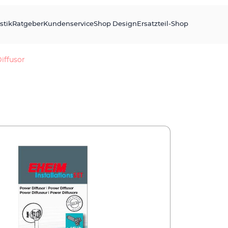
stik
Ratgeber
Kundenservice
Shop Design
Ersatzteil-Shop
iffusor