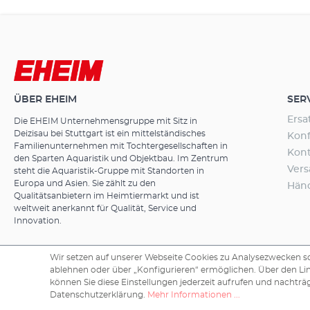
Luft bzw. Saue
wenig Pflanze
Montage knap
Einspritzwinkel
Wasserbewegu
Luft durch be
ÜBER EHEIM
SER
Ersa
Die EHEIM Unternehmensgruppe mit Sitz in
Deizisau bei Stuttgart ist ein mittelständisches
Konf
Familienunternehmen mit Tochtergesellschaften in
Kon
den Sparten Aquaristik und Objektbau. Im Zentrum
Ver
steht die Aquaristik-Gruppe mit Standorten in
Europa und Asien. Sie zählt zu den
Hän
Qualitätsanbietern im Heimtiermarkt und ist
weltweit anerkannt für Qualität, Service und
Innovation.
Wir setzen auf unserer Webseite Cookies zu Analysezwecken sow
ablehnen oder über „Konfigurieren“ ermöglichen. Über den Li
Copyright © 2026 EHEIM GmbH & Co. KG.
können Sie diese Einstellungen jederzeit aufrufen und nachträg
Datenschutzerklärung.
Mehr Informationen ...