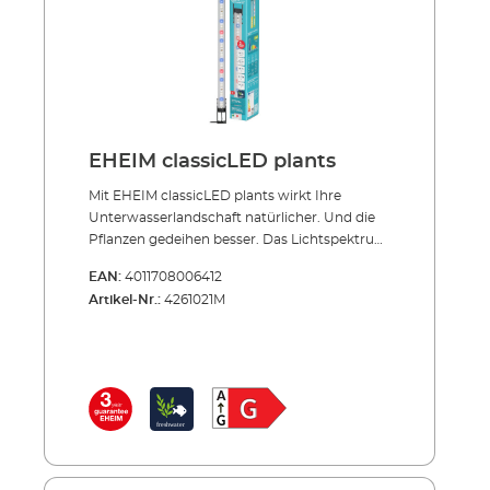
classicLED ist wasserdicht (IPx7) und durch
Niedervolttechnik besonders sicher. Die
mittlere Lebensdauer liegt bei mindestens 35
000 Stunden. Erhältlich ist die EHEIM
classicLED inklusive LED Sicherheitsnetzteil.
EHEIM classicLED plants
Mit EHEIM classicLED plants wirkt Ihre
Unterwasserlandschaft natürlicher. Und die
Pflanzen gedeihen besser. Das Lichtspektrum
der classicLED plants ist speziell auf
EAN:
4011708006412
Wasserpflanzen abgestimmt. Durch einen
Artikel-Nr.:
4261021M
höheren Rot-Anteil wirkt das Licht
natürlicher. Die Unterwasserwelt bekommt
optisch mehr Farbtiefe. Und die Pflanzen
gedeihen besser. EHEIM classicLED plants
gibt es in sechs Längen von 550 bis 1300 mm.
Die LED-Leiste lässt sich durch den
ausziehbaren Bügel ganz einfach montieren
und passt sich jedem Aquarium bis zu einer
Breite von 1,30 Metern stufenlos an. Mit einem