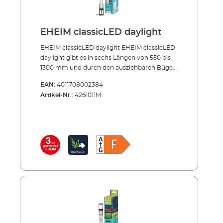
EHEIM classicLED daylight
EHEIM classicLED daylight EHEIM classicLED
daylight gibt es in sechs Längen von 550 bis
1300 mm und durch den ausziehbaren Bügel
ganz einfach zu montieren. Die LED-Leiste
EAN:
4011708002384
passt sich jedem Aquarium bis zu einer Breite
Artikel-Nr.:
4261011M
von 1,30 Metern perfekt an. Sie leuchtet dieses
mit einem Abstrahlwinkel von 120° bis zum
Beckenboden optimal aus. Das
ultrakompakte und sehr schlanke Design
passt unter alle Abdeckungen und ist somit
für nahezu alle Aquarien einsetzbar. Mit einer
tageslichtähnlichen Farbtemperatur von
6500 Kelvin sorgt EHEIM classicLED für ein
gesundes Wachstum von Fischen und
Pflanzen. Das Wasser erscheint für den
Betrachter angenehm klar. Der
Stromverbrauch der EHEIM classicLED misst
je nach Länge 7,7 bis 17,3 Watt. EHEIM