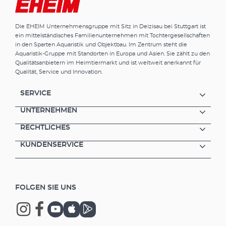
abgestimmt. Helligkeit und Farbwiedergabe
sind natürlich und brillant. Wasserpflanzen
Die EHEIM Unternehmensgruppe mit Sitz in Deizisau bei Stuttgart ist
wachsen und gedeihen hervorragend und
ein mittelständisches Familienunternehmen mit Tochtergesellschaften
Korallen fluoreszieren in wunderschönen
in den Sparten Aquaristik und Objektbau. Im Zentrum steht die
Farben.Ausziehbare Bügel-Halterungen
Aquaristik-Gruppe mit Standorten in Europa und Asien. Sie zählt zu den
ermöglichen eine stufenlose und flexible
Qualitätsanbietern im Heimtiermarkt und ist weltweit anerkannt für
Anpassung an nahezu jede Aquarien-Breite.
Qualität, Service und Innovation.
Mit dem entsprechenden EHEIM Adapter
lässt sich auch jede T8/T5-Leuchtstoffröhre
SERVICE
durch eine EHEIM powerLED+
ersetzen.EHEIM-Qualität – Made in Germany.
UNTERNEHMEN
EHEIM powerLED+ marine hybrid Optimale
RECHTLICHES
Mischung aus weißem und royalblauem Licht
(1:1) Royalblaue LEDs (445 nm) Fördert die
KUNDENSERVICE
Farbwiedergabe (Fluoreszenz) und das
Wachstum von Korallen Eine EHEIM
powerLED+ marine hybrid ersetzt eine
T8-/T5-Leuchtstoffröhren der
FOLGEN SIE UNS
entsprechenden Länge ( inklusive Reflektor)
Simulation kompletter Tagesverläufe von
Sonnenaufgang über Mittagssonne bis
Sonnenuntergang und Mondlicht (wählbar)