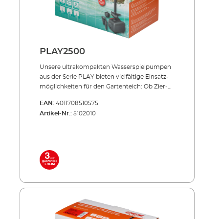
PLAY2500
Unsere ultrakompakten Wasser­spielpumpen
aus der Serie PLAY bieten vielfältige Einsatz­
möglichkeiten für den Gartenteich: Ob Zier­
brunnen oder die Speisung kleiner Bachläufe
EAN:
4011708510575
und Statuen, die PLAY verbreitet dauerhaft
Artikel-Nr.:
5102010
Freude – zuver­läs­sig und flüsterleise. Wir
bieten PLAY für Fördermengen von 1000 bis
3500 Litern an. Energiesparend, flüsterleise,
unverwüstlich! Kompakte Maße – ideal für
Kleinteiche 3 Düsen für unterschied­liche
Wasserbilder zur Wahl Separat regelbarer
Wasser­auslass für parallelen Betrieb von
Zierbrunnen und Bachlauf Extrem
wartungsarm und leicht zu reinigen Mit
Überhitzungsschutz bei Wassermangel
Lieferumfang: PLAY2500 Wasserspielpumpe