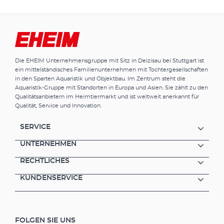
Zierbrunnen und Bachlauf Extrem
wartungsarm und leicht zu reinigen Mit
Überhitzungsschutz bei Wassermangel
Lieferumfang: PLAY3500 Wasserspielpumpe
Teleskoprohr mit 2-Weg-Durchflussregler
(separat regelbar) 3 Wasserspieldüsen zur
Die EHEIM Unternehmensgruppe mit Sitz in Deizisau bei Stuttgart ist
Wahl Anschlussset (3 Teile) 10 m Netzkabel
ein mittelständisches Familienunternehmen mit Tochtergesellschaften
in den Sparten Aquaristik und Objektbau. Im Zentrum steht die
Aquaristik-Gruppe mit Standorten in Europa und Asien. Sie zählt zu den
Qualitätsanbietern im Heimtiermarkt und ist weltweit anerkannt für
Qualität, Service und Innovation.
SERVICE
UNTERNEHMEN
RECHTLICHES
KUNDENSERVICE
FOLGEN SIE UNS