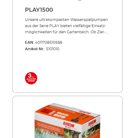
PLAY1500
Unsere ultrakompakten Wasser­spielpumpen
aus der Serie PLAY bieten vielfältige Einsatz­
möglichkeiten für den Gartenteich: Ob Zier­
brunnen oder die Speisung kleiner Bachläufe
EAN:
4011708510568
und Statuen, die PLAY verbreitet dauerhaft
Artikel-Nr.:
5101010
Freude – zuver­läs­sig und flüsterleise. Wir
bieten PLAY für Fördermengen von 1000 bis
3500 Litern an. Energiesparend, flüsterleise,
unverwüstlich! Kompakte Maße – ideal für
Kleinteiche 2 Düsen für unterschied­liche
Wasserbilder zur Wahl Separat regelbarer
Wasser­auslass für parallelen Betrieb von
Zierbrunnen und Bachlauf Extrem
wartungsarm und leicht zu reinigen Mit
Überhitzungsschutz bei Wassermangel
Lieferumfang: PLAY1500 Wasserspielpumpe
Teleskoprohr mit 2-Weg-Durchflussregler
(separat regelbar) 2 Wasserspieldüsen zur
Wahl Anschlussset (3 Teile) 10 m Netzkabel