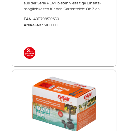
aus der Serie PLAY bieten vielfältige Einsatz­
möglichkeiten für den Gartenteich: Ob Zier­
brunnen oder die Speisung kleiner Bachläufe
EAN:
4011708510650
und Statuen, die PLAY verbreitet dauerhaft
Artikel-Nr.:
5100010
Freude – zuver­läs­sig und flüsterleise. Wir
bieten PLAY für Fördermengen von 1000 bis
3500 Litern an. Energiesparend, flüsterleise,
unverwüstlich! Kompakte Maße – ideal für
Kleinteiche 2 Düsen für unterschied­liche
Wasserbilder zur Wahl Separat regelbarer
Wasser­auslass für parallelen Betrieb von
Zierbrunnen und Bachlauf Extrem
wartungsarm und leicht zu reinigen Mit
Überhitzungsschutz bei Wassermangel
Lieferumfang: PLAY1000 Wasserspielpumpe
Teleskoprohr mit 2-Weg-Durchflussregler
(separat regelbar) 2 Wasserspieldüsen zur
Wahl Anschlussset (3 Teile) 10 m Netzkabel