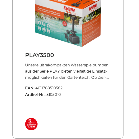
Teleskoprohr mit 2-Weg-Durchflussregler
(separat regelbar) 3 Wasserspieldüsen zur
Wahl Anschlussset (3 Teile) 10 m Netzkabel
PLAY3500
Unsere ultrakompakten Wasser­spielpumpen
aus der Serie PLAY bieten vielfältige Einsatz­
möglichkeiten für den Gartenteich: Ob Zier­
brunnen oder die Speisung kleiner Bachläufe
EAN:
4011708510582
und Statuen, die PLAY verbreitet dauerhaft
Artikel-Nr.:
5103010
Freude – zuver­läs­sig und flüsterleise. Wir
bieten PLAY für Fördermengen von 1000 bis
3500 Litern an. Energiesparend, flüsterleise,
unverwüstlich! Kompakte Maße – ideal für
Kleinteiche 3 Düsen für unterschied­liche
Wasserbilder zur Wahl Separat regelbarer
Wasser­auslass für parallelen Betrieb von