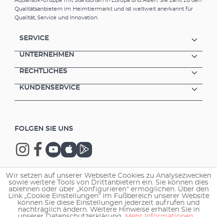
Aquaristik-Gruppe mit Standorten in Europa und Asien. Sie zählt zu den
Qualitätsanbietern im Heimtiermarkt und ist weltweit anerkannt für
Qualität, Service und Innovation.
SERVICE
UNTERNEHMEN
RECHTLICHES
KUNDENSERVICE
FOLGEN SIE UNS
Wir setzen auf unserer Webseite Cookies zu Analysezwecken
sowie weitere Tools von Drittanbietern ein. Sie können dies
Copyright © 2026 EHEIM GmbH & Co. KG.
ablehnen oder über „Konfigurieren“ ermöglichen. Über den
Link „Cookie Einstellungen“ im Fußbereich unserer Website
können Sie diese Einstellungen jederzeit aufrufen und
nachträglich ändern. Weitere Hinweise erhalten Sie in
unserer Datenschutzerklärung.
Mehr Informationen ...