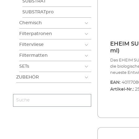
SUBSTRAT
SUBSTRATpro
Chemisch
Filterpatronen
EHEIM SU
Filtervliese
ml)
Filtermatten
Das EHEIM SU
SETs
die biologische Wasseraufbereitung revolutioniert. Diese
neueste Entwicklung, basierend auf dem bewährten
ZUBEHÖR
SUBSTRATpro, kombiniert erst
EAN:
401170
modernster Technologie.
Artikel-Nr.:
2
außergewöhnl
SUBSTRATpro+O
Mineral Turmalin. Durch seine einz
pyroelektrischen 
Wasser Elektro
O2-), der die 
optimiert und ideale Bedingungen für Filterbakterien
schafft. Dieser regtdie Stoffwechsel