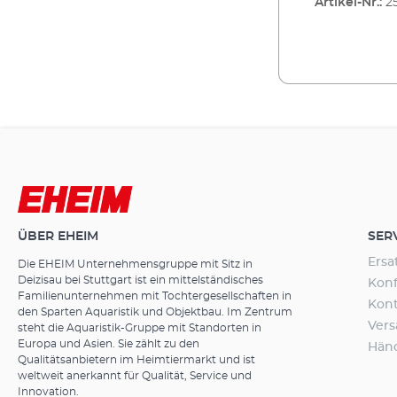
Artikel-Nr.:
2
außergewöhnl
Schadstoffabb
SUBSTRATpro+O
biologischen
Mineral Turmalin. Durch seine einz
Stoffwechsels: 
pyroelektrischen 
und das gesa
Wasser Elektro
extreme Hitze 
O2-), der die 
eine außerge
optimiert und ideale Bedingungen für Filterbakterien
verwendbar (z
schafft. Dieser regtdie Stoffwechsel
und Meerwass
an und aktiviert die Vital
gesamten aqua
Schadstoffent
ermöglicht eine hohe Schüttdic
verfügbaren Filter
ÜBER EHEIM
SER
45 % bietet das k
für nützliche
Ersa
Die EHEIM Unternehmensgruppe mit Sitz in
hoher Besiedl
Deizisau bei Stuttgart ist ein mittelständisches
Konf
werden Schadstoffe schneller und effiz
Familienunternehmen mit Tochtergesellschaften in
Kon
für glasklares Wasser u
den Sparten Aquaristik und Objektbau. Im Zentrum
Ver
Langlebig & nachh
steht die Aquaristik-Gruppe mit Standorten in
Europa und Asien. Sie zählt zu den
1.000 °C spezi
Hän
Qualitätsanbietern im Heimtiermarkt und ist
stabil und langlebig bleibt und eine herausragende
weltweit anerkannt für Qualität, Service und
Beständigkeit garantiert ist. Es
Innovation.