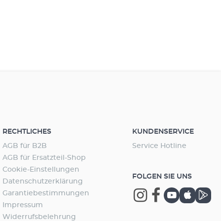
toffabbau: Ermöglicht einen extrem schnellen
gischen Abbau von VerunreinigungenFörderung des
echsels: Aktivierter Sauerstoff stärkt Fische, Pflanzen
as gesamte ÖkosystemLanglebig und robust: Durch
e Hitze (über 1.000 °C) gebrannt, bietet das Material
außergewöhnliche BeständigkeitMehrfach
dbar (zur Reinigung vorsichtig ausspülen)Für Süß-
eerwasser geeignet
RECHTLICHES
KUNDENSERVICE
AGB für B2B
Service Hotline
AGB für Ersatzteil-Shop
Cookie-Einstellungen
FOLGEN SIE UNS
Datenschutzerklärung
Garantiebestimmungen
Impressum
Widerrufsbelehrung