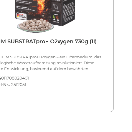
M SUBSTRATpro+ O2xygen 730g (1l)
HEIM SUBSTRATpro+O2xygen – ein Filtermedium, das
em bewährten
 kombiniert erstklassige Materialien mit
4011708020401
 Technologie.Das Geheimnis hinter der
l-Nr.:
2512051
gewöhnlichen Wirkung von EHEIM
RATpro+O2xygen liegt im enthaltenen Edelstein-
n. Durch seine einzigartigen
ktrischen Eigenschaften erzeugt es bei Kontakt mit
 Elektronenaktivierten Sauerstoff (Supersauerstoff
der die Sauerstoffversorgung im Filtersubstrat
dingungen für Filterbakterien
regtdie Stoffwechselprozesse im Aquarium