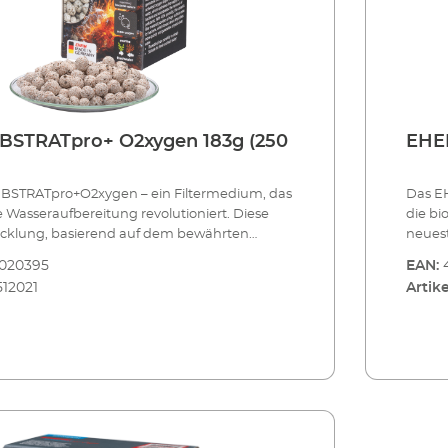
BSTRATpro+ O2xygen 183g (250
EHEI
BSTRATpro+O2xygen – ein Filtermedium, das
Das E
die biologische Wasseraufbereitung revolutioniert. Diese
neueste Entwicklung, basierend auf d
klassige Materialien mit
SUBSTRATpro,
8020395
EAN:
Das Geheimnis hinter der
modernster
512021
Artike
ichen Wirkung von EHEIM
außer
2xygen liegt im enthaltenen Edelstein-
SUBST
igartigen
Mineral Turmali
Eigenschaften erzeugt es bei Kontakt mit
pyroele
nenaktivierten Sauerstoff (Supersauerstoff
Wasser
Sauerstoffversorgung im Filtersubstrat
O2-), 
optimiert und ideale Be
prozesse im Aquarium
schafft. Dieser 