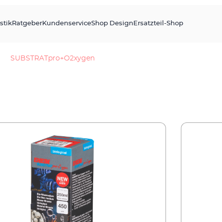
stik
Ratgeber
Kundenservice
Shop Design
Ersatzteil-Shop
SUBSTRATpro+O2xygen