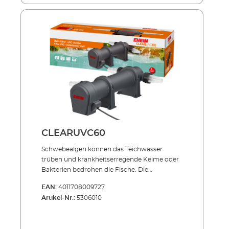
Außenbehälter aus stoßfestem und UV-
beständigem Allwetter-Kunststoff Sowohl
einzeln einsetzbar als auch in Verbindung mit
PRESS und LOOP Teichfilter-Sets NEU: Mit 3
Schlauchanschlüssen: Ø 25 = 1", Ø 32 = 1 1/4", Ø
40 = 1 1/2" Lieferumfang: UVC-Lampe 3
Anschlussdüsen 5 m Netzkabel
CLEARUVC60
Schwebealgen können das Teich­­wasser
trüben und krankheits­erregende Keime oder
Bakterien bedrohen die Fische. Die
Produktserie CLEARUVC sorgt in beiden
EAN:
4011708009727
Fällen hocheffizient für Abhilfe: Die spezielle
Artikel-Nr.:
5306010
UV-Strahlung bekämpft gezielt, was den
wertvollen Teich­fischen schadet und trägt
entschei­dend zu kristallklarem Teichwasser