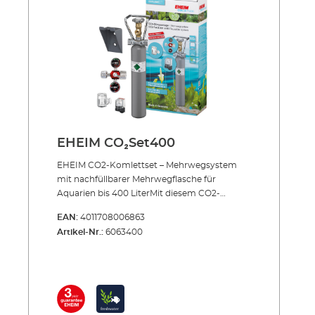
EHEIM CO₂Set400
EHEIM CO2-Komlettset – Mehrwegsystem
mit nachfüllbarer Mehrwegflasche für
Aquarien bis 400 LiterMit diesem CO2-
Komplettset führen Sie Ihrem
EAN:
4011708006863
Aquariumwasser genau die richtige Menge
Artikel-Nr.:
6063400
Kohlendioxid zu – und damit Ihren Pflanzen
einen der wichtigsten Nährstoffe. Präzise
Dosierung der CO2-Zugabe, permanente
Messung des CO2-Gehalts im Aquarium und
höchste Sicherheit sind selbstverständlich. Sie
erhalten das Set komplett inklusive allem