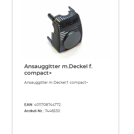
Ansauggitter m.Deckel f.
compact+
Ansauggitter m.Deckel f. compact+
EAN:
4011708744772
Artikel-Nr.:
7446530