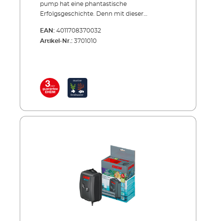
pump hat eine phantastische
Erfolgsgeschichte. Denn mit dieser
Luftpumpe ist es uns gelungen, ein sehr leise
EAN:
4011708370032
arbeitendes Gerät zu schaffen. Und genau
Artikel-Nr.:
3701010
darauf hatten viele Aquarianer gewartet. Es
gibt 3 Modelle mit Pumpenleistungen von
100, 200 (2 x 100) und 400 (2 x 200) l/h, wobei
das kleinste Modell über einen und die beiden
größeren je über zwei getrennt regulierbare
Luftauslässe verfügen. Entsprechend gehören
ein oder zwei EHEIM Ausströmer zum
Lieferumfang.Die Luftmenge lässt sich pro
Luftauslass direkt am Gerät einstellen,
zusätzlich an jedem Ausströmer. So kann
man sich das Sprudelbild ganz nach
Geschmack und Bedarf einstellen.
Übrigens: Zur Laufruhe tragen auch
vibrationshemmende Gummikanten bei.
Darauf steht die Luftpumpe ruhig und
„wandert“ nicht. Oder man hängt sie an die
Wand. Dafür ist extra eine Lasche vorgesehen.
Vorteile der EHEIM air pump 3 Modelle,
passend zu den gängigen Aquariengrößen