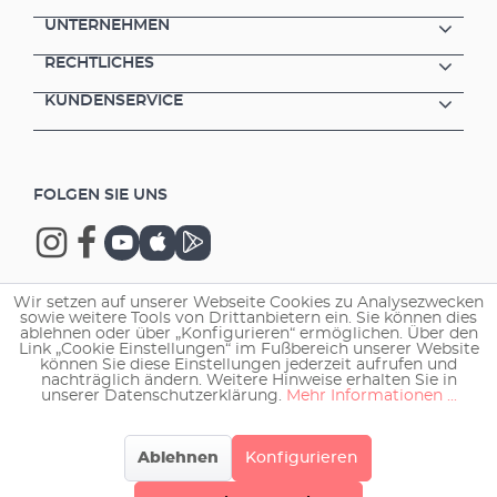
(Easy-Klick Verschluss-System) Durch den
UNTERNEHMEN
modularen Aufbau können die Filterpatronen
RECHTLICHES
bzw. -medien zeitversetzt gereinigt und
damit die Bakterienkulturen geschont
KUNDENSERVICE
werden. aquaball saugt das Wasser
großflächig an. Die runden Filtermodule sind
so ausgelegt, dass das Aquarienwasser von
allen Seiten über fast die gesamte
FOLGEN SIE UNS
Außenfläche gleichmäßig absorbiert wird. Die
Halterung für aquaball wird einfach mit
Saugern im Becken befestigt. Zum Reinigen,
Austauschen von Teilen oder Einfüllen von
Filtermedien wird der Filter einfach aus der
Wir setzen auf unserer Webseite Cookies zu Analysezwecken
Halterung genommen.
sowie weitere Tools von Drittanbietern ein. Sie können dies
Copyright © 2026 EHEIM GmbH & Co. KG.
ablehnen oder über „Konfigurieren“ ermöglichen. Über den
Link „Cookie Einstellungen“ im Fußbereich unserer Website
können Sie diese Einstellungen jederzeit aufrufen und
nachträglich ändern. Weitere Hinweise erhalten Sie in
unserer Datenschutzerklärung.
Mehr Informationen ...
Ablehnen
Konfigurieren