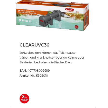
Schlauchanschlüssen: Ø 25 = 1", Ø 32 = 1 1/4", Ø
40 = 1 1/2" Lieferumfang: UVC-Lampe 3
Anschlussdüsen 5 m Netzkabel
CLEARUVC36
Schwebealgen können das Teich­­wasser
trüben und krankheits­erregende Keime oder
Bakterien bedrohen die Fische. Die
Produktserie CLEARUVC sorgt in beiden
EAN:
4011708006689
Fällen hocheffizient für Abhilfe: Die spezielle
Artikel-Nr.:
5305010
UV-Strahlung bekämpft gezielt, was den
wertvollen Teich­fischen schadet und trägt
entschei­dend zu kristallklarem Teichwasser
bei. Effizient, energiesparend, unverwüstlich!
Inklusive hochwertiger UVC-Lampe mit
langer Lebensdauer (ca. 8.000 Std.) Niedriger
Energieverbrauch auch im Dauerbetrieb