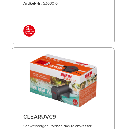
Artikel-Nr.:
5300010
UV-Strahlung bekämpft gezielt, was den
wertvollen Teich­fischen schadet und trägt
entschei­dend zu kristallklarem Teichwasser
bei. Effizient, energiesparend, unverwüstlich!
Inklusive hochwertiger UVC-Lampe mit
langer Lebensdauer Niedriger
Energieverbrauch auch im Dauerbetrieb
Außenbehälter aus stoßfestem und UV-
beständigem Allwetter-Kunststoff Sowohl
einzeln einsetzbar als auch in Verbindung mit
PRESS und LOOP Teichfilter-Sets
Lieferumfang: UVC-Lampe 2 Anschlussdüsen
5 m Netzkabel
CLEARUVC9
Schwebealgen können das Teich­­wasser