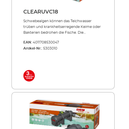
CLEARUVC18
Schwebealgen können das Teich­­wasser
trüben und krankheits­erregende Keime oder
Bakterien bedrohen die Fische. Die
Produktserie CLEARUVC sorgt in beiden
EAN:
4011708530047
Fällen hocheffizient für Abhilfe: Die spezielle
Artikel-Nr.:
5303010
UV-Strahlung bekämpft gezielt, was den
wertvollen Teich­fischen schadet und trägt
entschei­dend zu kristallklarem Teichwasser
bei. Effizient, energiesparend, unverwüstlich!
Inklusive hochwertiger UVC-Lampe mit
langer Lebensdauer Niedriger
Energieverbrauch auch im Dauerbetrieb
Außenbehälter aus stoßfestem und UV-
beständigem Allwetter-Kunststoff Sowohl
einzeln einsetzbar als auch in Verbindung mit
PRESS und LOOP Teichfilter-Sets
Lieferumfang: UVC-Lampe 2 Anschlussdüsen
5 m Netzkabel