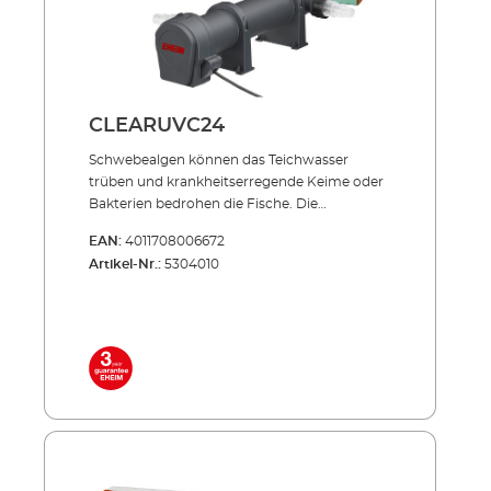
CLEARUVC24
Schwebealgen können das Teich­­wasser
trüben und krankheits­erregende Keime oder
Bakterien bedrohen die Fische. Die
Produktserie CLEARUVC sorgt in beiden
EAN:
4011708006672
Fällen hocheffizient für Abhilfe: Die spezielle
Artikel-Nr.:
5304010
UV-Strahlung bekämpft gezielt, was den
wertvollen Teich­fischen schadet und trägt
entschei­dend zu kristallklarem Teichwasser
bei. Effizient, energiesparend, unverwüstlich!
Inklusive hochwertiger UVC-Lampe mit
langer Lebensdauer (ca. 8.000 Std.) Niedriger
Energieverbrauch auch im Dauerbetrieb
Außenbehälter aus stoßfestem und UV-
beständigem Allwetter-Kunststoff Sowohl
einzeln einsetzbar als auch in Verbindung mit
PRESS und LOOP Teichfilter-Sets NEU: Mit 3