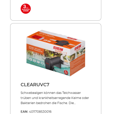
bei. Effizient, energiesparend, unverwüstlich!
Inklusive hochwertiger UVC-Lampe mit
langer Lebensdauer (ca. 8.000 Std.) Niedriger
Energieverbrauch auch im Dauerbetrieb
Außenbehälter aus stoßfestem und UV-
beständigem Allwetter-Kunststoff Sowohl
einzeln einsetzbar als auch in Verbindung mit
PRESS und LOOP Teichfilter-Sets NEU: Mit 3
Schlauchanschlüssen: Ø 25 = 1", Ø 32 = 1 1/4", Ø
40 = 1 1/2" Lieferumfang: UVC-Lampe 3
Anschlussdüsen 5 m Netzkabel
CLEARUVC7
Schwebealgen können das Teich­­wasser
trüben und krankheits­erregende Keime oder
Bakterien bedrohen die Fische. Die
Produktserie CLEARUVC sorgt in beiden
EAN:
4011708530016
Fällen hocheffizient für Abhilfe: Die spezielle