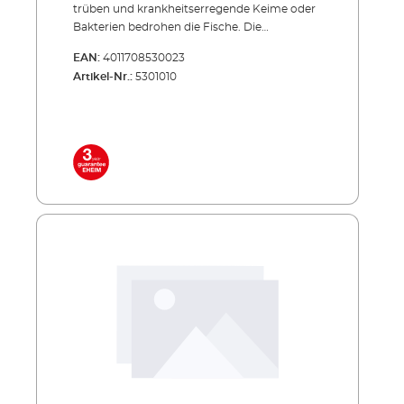
trüben und krankheits­erregende Keime oder
Bakterien bedrohen die Fische. Die
Produktserie CLEARUVC sorgt in beiden
EAN:
4011708530023
Fällen hocheffizient für Abhilfe: Die spezielle
Artikel-Nr.:
5301010
UV-Strahlung bekämpft gezielt, was den
wertvollen Teich­fischen schadet und trägt
entschei­dend zu kristallklarem Teichwasser
bei. Effizient, energiesparend, unverwüstlich!
Inklusive hochwertiger UVC-Lampe mit
langer Lebensdauer Niedriger
Energieverbrauch auch im Dauerbetrieb
Außenbehälter aus stoßfestem und UV-
beständigem Allwetter-Kunststoff Sowohl
einzeln einsetzbar als auch in Verbindung mit
PRESS und LOOP Teichfilter-Sets
Lieferumfang: UVC-Lampe 2 Anschlussdüsen
5 m Netzkabel