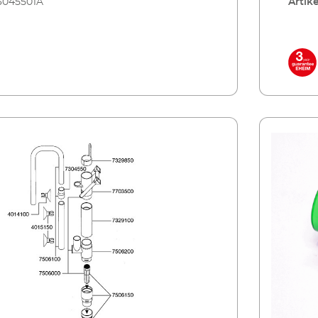
3045501A
Artike
Kahmha
Wasser
EHEIM 
auch f
abwech
darauf
übert
Schmu
wird 
gründl
Aquarien bis 350 l
Mikro
Unters
Dauerb
Instal
befest