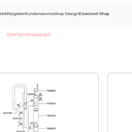
stik
Ratgeber
Kundenservice
Shop Design
Ersatzteil-Shop
Oberflächenabsauger