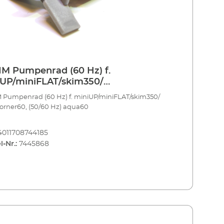
M Pumpenrad (60 Hz) f.
UP/miniFLAT/skim350/
corner60, (50/60 Hz) aqua60
 Pumpenrad (60 Hz) f. miniUP/miniFLAT/skim350/
orner60, (50/60 Hz) aqua60
4011708744185
l-Nr.:
7445868