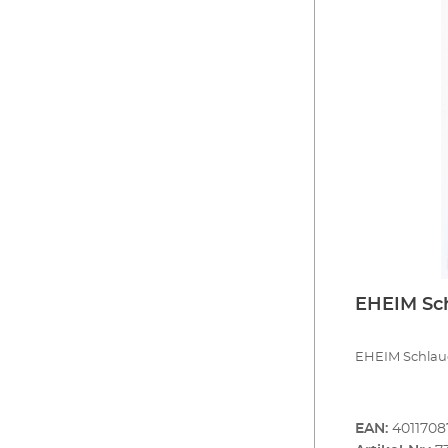
EHEIM Sch
EHEIM Schlauc
EAN:
4011708