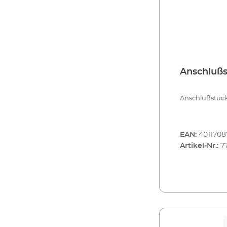
Anschluß
Anschlußstück
EAN:
401170
Artikel-Nr.:
7