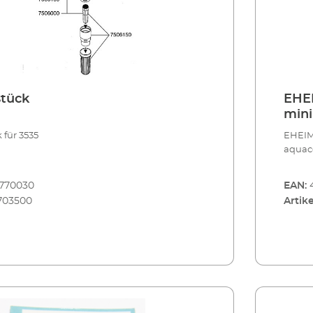
stück
EHEI
mini
aqua
 für 3535
EHEIM
aquac
8770030
EAN:
703500
Artike