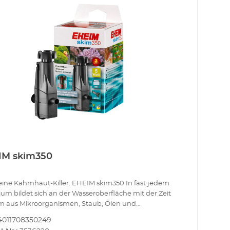
IM skim350
eine Kahmhaut-Killer: EHEIM skim350 In fast jedem
um bildet sich an der Wasseroberfläche mit der Zeit
lm aus Mikroorganismen, Staub, Ölen und
rfetten – die Kahmhaut. Mit dem EHEIM skim350
4011708350249
ächenabsauger beseitigen Sie zuverlässig diese