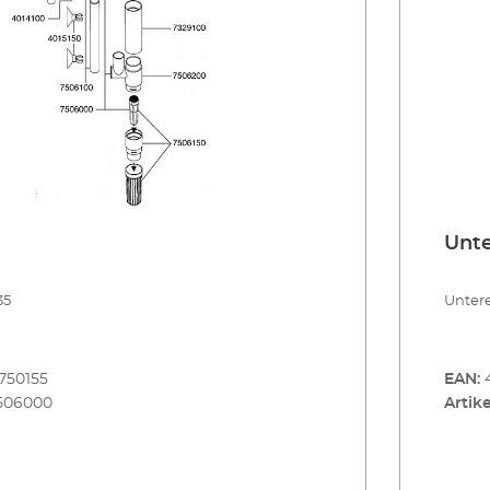
Unte
35
Untere
750155
EAN:
506000
Artike