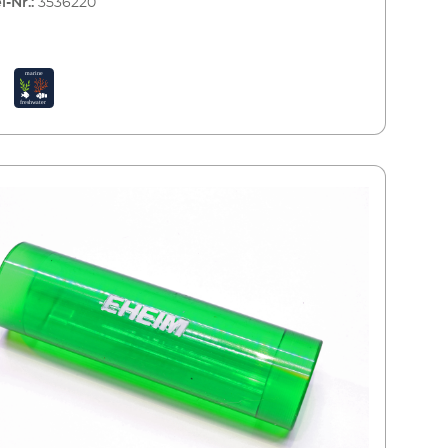
l-Nr.:
3536220
ut und erreichen so eine glasklare
oberfläche und einen höheren Sauerstoffgehalt. Der
skim350, ausgelegt für den Dauerbetrieb ist aber
ür einen kurzfristigen Einsatz geeignet. Bei
selndem Einsatz in mehreren Aquarien, bitte
 achten, dass keine Algensporen oder Krankheiten
ragen werden. Die angesaugten Bakterien und
tzpartikel sammeln sich im Filterschwamm. Dieser
nach dem Einsatz einfach herausgenommen und
ich gereinigt. Kleiner Oberflächenabsauger für
 Entfernt Schmutzablagerungen und
organismen von der Wasseroberfläche (Kahmhaut)
tützt dadurch den natürlichen Gasaustausch Für
etrieb und auch kurzzeitigen Einsatz Schnelle
lation - einfach mit Saughaltern an der Glasscheibe
igen Nur 5 Watt Stromverbrauch