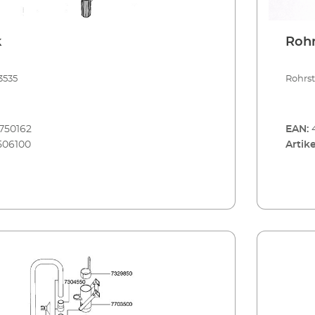
k
Rohr
3535
Rohrs
750162
EAN:
506100
Artike