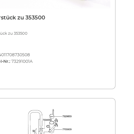
stück zu 353500
tück zu 353500
4011708730508
l-Nr.:
73291001A