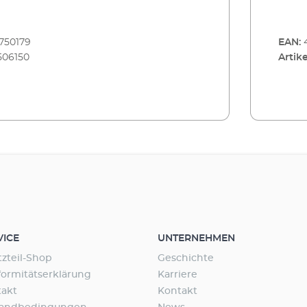
750179
EAN:
506150
Artike
VICE
UNTERNEHMEN
tzteil-Shop
Geschichte
ormitätserklärung
Karriere
takt
Kontakt