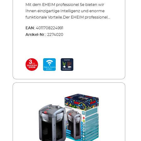
Mit dem EHEIM professionel 5e bieten wir
Ihnen einzigartige Intelligenz und enorme
funktionale Vorteile.Der EHEIM professionel
5e ist unser bester Außenfilter. Er bietet alles,
EAN:
4011708224991
was sich ein Aquarianer nur wünschen kann.
Artikel-Nr.:
2274020
Sie können ihn kabellos individuell
programmieren und steuern. Die Elektronik
überwacht sämtliche Funktionen und hält
den Durchfluss konstant. Dazu bietet er Ihnen
starke Leistung und ein großes Filtervolumen.
Durch die clevere Konstruktion und die
elektronische Durchfluss-Regulierung sind
die Reinigungsintervalle für das biologische
Filtermaterial erheblich verlängert. Hinzu
kommt die sprichwörtliche EHEIM Laufruhe.
Und auch die einwandfreie Verarbeitung, die
hochwertige Materialqualität und die
absolute Zuverlässigkeit „Made in Germany“
lassen keine Wünsche offen. Sie haben 3 Jahre
Garantie. Es gibt vier Modelle für Aquarien
von 180 bis 700 Liter, darunter auch einen
Thermofilter (600T) mit integriertem Heizer.