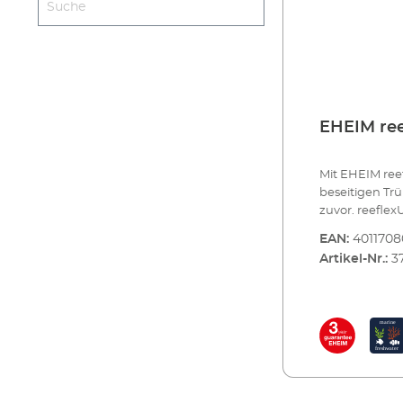
EHEIM ree
Mit EHEIM ree
beseitigen Tr
zuvor. reeflex
von EHEIM: Du
EAN:
4011708
keimtötende U
Artikel-Nr.:
3
während in h
Umwege am UV
EHEIM reeflex
Leistungsverl
Wirkungsgrad i
Sie nur unters
Kleinorganism
reduzieren. Es