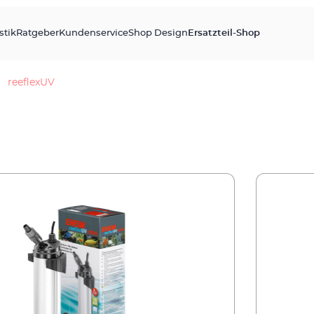
stik
Ratgeber
Kundenservice
Shop Design
Ersatzteil-Shop
reeflexUV