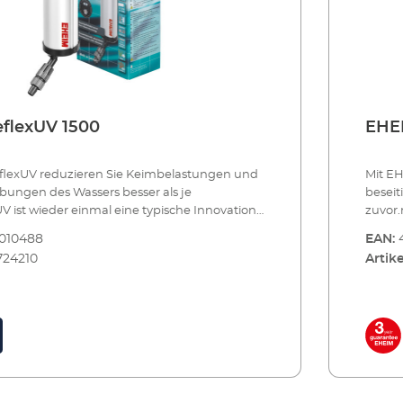
flexUV 1500
EHEI
flexUV reduzieren Sie Keimbelastungen und
Mit E
übungen des Wassers besser als je
beseit
UV ist wieder einmal eine typische Innovation
zuvor.
rch einen eingebauten Reflektor wird die
von EH
010488
EAN:
V-C Strahlung wesentlich verstärkt. Und
keimtö
724210
Artike
erkömmlichen UV-Klärern das Wasser über
währe
-C Brenner vorbeiströmt, nimmt es im
Umweg
UV den direkten Weg. So entsteht kein
EHEIM 
ust. Sie brauchen weniger Energie. Und der
Leistu
st 1,8-mal besser. EHEIM reeflexUV sollten
Wirkun
tützend zum Filter einsetzen, um
Sie nu
en (Keime, Algensporen etc.) im Aquarium zu
Kleino
 gibt 5 Modelle für Aquarien von 80 bis 2000
reduzi