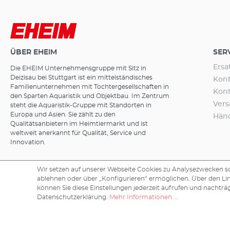
bestimmt.
Fischparasite
Kleinorganism
Durchflussleis
Wasser nur vo
Durchflussleis
einen Reflekto
Durchflussleis
von mehreren 
Durchflussleis
ergibt sich be
ÜBER EHEIM
SER
Durchflussleis
Wirkungsgrad
Bakterien bed
Ersa
Die EHEIM Unternehmensgruppe mit Sitz in
kompliziertes 
Durchflussleis
Deizisau bei Stuttgart ist ein mittelständisches
umgelenkt un
Konf
Durchflussleis
Familienunternehmen mit Tochtergesellschaften in
entsteht kein 
Kon
Durchflussleis
den Sparten Aquaristik und Objektbau. Im Zentrum
optimale Siche
Ver
Durchflusslei
steht die Aquaristik-Gruppe mit Standorten in
und Augen schä
Europa und Asien. Sie zählt zu den
Durchflusslei
Hän
des Geräts sof
Qualitätsanbietern im Heimtiermarkt und ist
Aluminium refl
wissen:Im Verg
weltweit anerkannt für Qualität, Service und
besonders eff
Keimzahl im 
Innovation.
Ergebnisse bei
Wassermenge re
Wirkung gege
auf ein natürl
Leistungsverlu
Wir setzen auf unserer Webseite Cookies zu Analysezwecken sow
und soll das A
nicht umgelen
ablehnen oder über „Konfigurieren“ ermöglichen. Über den Li
Klärer werden
das Infektion
Copyright © 2026 EHEIM GmbH & Co. KG.
können Sie diese Einstellungen jederzeit aufrufen und nachträg
Keime erfasst
Datenschutzerklärung.
Mehr Informationen ...
Filter bleibe
Filter (vgl. b
werden Einfa
etc. bleiben 
AUTO-OFF: aut
Bakterien ode
Lampenwechsel