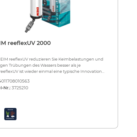
M reeflexUV 2000
HEIM reeflexUV reduzieren Sie Keimbelastungen und
igen Trübungen des Wassers besser als je
reeflexUV ist wieder einmal eine typische Innovation
EIM: Durch einen eingebauten Reflektor wird die
4011708010563
tende UV-C Strahlung wesentlich verstärkt. Und
l-Nr.:
3725210
nd in herkömmlichen UV-Klärern das Wasser über
e am UV-C Brenner vorbeiströmt, nimmt es im
reeflexUV den direkten Weg. So entsteht kein
ngsverlust. Sie brauchen weniger Energie. Und der
gsgrad ist 1,8-mal besser. EHEIM reeflexUV sollten
r unterstützend zum Filter einsetzen, um
rganismen (Keime, Algensporen etc.) im Aquarium zu
eren. Es gibt 5 Modelle für Aquarien von 80 bis 2000