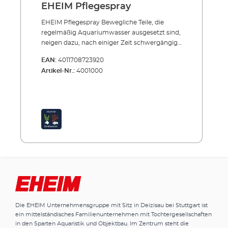
EHEIM Pflegespray
EHEIM Pflegespray Bewegliche Teile, die
regelmäßig Aquariumwasser ausgesetzt sind,
neigen dazu, nach einiger Zeit schwergängig
zu werden oder gar komplett festzusetzen.
EAN:
4011708723920
Einfach das Spray auf das betroffene Teil
Artikel-Nr.:
4001000
sprühen, und innerhalb kürzester Zeit ist es
wieder beweglich. Besonders zu empfehlen –
auch um die Elastizität zu erhalten – für
Ventile, Absperrhähne, Schlauchadapter,
Dichtungen u.v.m.Das EHEIM Pflegespray auf
Silikonbasis ist wasserneutral, FCKW-frei,
ohne Lösungsmittel und Öle und frei von
umwelttoxischen Substanzen. Mit dem
mitgelieferten Schlauchaufsatz kommen Sie
an wirklich alle Teile. Zur Pflege von Ventilen,
Absperrhähnen, Schlauchadaptern,
Dichtungen usw. Auch bei schwergängigen
Filter-Ansaughilfen einsetzbar Wasserneutral ,
Die EHEIM Unternehmensgruppe mit Sitz in Deizisau bei Stuttgart ist
FCKW-frei, ohne Lösungsmittel und Öle und
ein mittelständisches Familienunternehmen mit Tochtergesellschaften
frei von umwelttoxischen Substanzen Inhalt:
in den Sparten Aquaristik und Objektbau. Im Zentrum steht die
150 ml Besonders zu empfehlen bei: