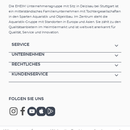
Ideal zur individuellen Gestaltung der
Die EHEIM Unternehmensgruppe mit Sitz in Deizisau bei Stuttgart ist
Ausströmrichtung. Sichere und wasserdichte
ein mittelständisches Familienunternehmen mit Tochtergesellschaften
Schlauch- und InstallationsSET2-
in den Sparten Aquaristik und Objektbau. Im Zentrum steht die
Verbindung.Einfache Schlauchreinigung ohne
Aquaristik-Gruppe mit Standorten in Europa und Asien. Sie zählt zu den
Entfernung des Anschluss-Schlauchs
Qualitätsanbietern im Heimtiermarkt und ist weltweit anerkannt für
möglich. Sichere und dauerhafte Befestigung
Qualität, Service und Innovation.
im Becken mit EHEIM Qualitätssaugern. Viel
Zubehör (siehe unten).Es gibt 2 Größen für:
SERVICE
Schlauch-ø 12/16 mm für 4004310 und
Schlauch-ø 16/22 mm für 4005310
UNTERNEHMEN
RECHTLICHES
KUNDENSERVICE
FOLGEN SIE UNS