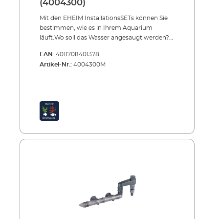
(4004300)
Mit den EHEIM InstallationsSETs können Sie
bestimmen, wie es in Ihrem Aquarium
läuft.Wo soll das Wasser angesaugt werden?
Wie soll es ausströmen? Welche Rohre,
EAN:
4011708401378
Schläuche, Düsen usw. sind zu installieren?
Artikel-Nr.:
4004300M
Unsere InstallationsSETs sind modular
aufgebaute Programme. Sie bestehen aus
einer Vielzahl aufeinander abgestimmter
Komponenten, mit denen Sie die
Wasseranschlüsse ganz nach Ihren
Wünschen gestalten und ausbauen können.
Die Sets können an alle EHEIM Außenfilter
angeschlossen werden. Dabei ist
InstallationsSET 1 für die Saugseite konzipiert
und InstallationsSET 2 für die Druckseite.
EHEIM InstallationsSET 1 (Saugseite)Basis-Set
zum Anschluss an der Saugseite aller
Außenfilter. Damit bestimmen Sie, wo das
Wasser im Aquarium angesaugt wird. Sichere
und wasserdichte Schlauch- und
InstallationsSET1-Verbindung. Je nach Bedarf