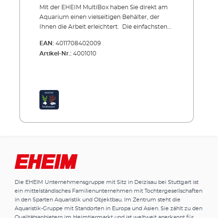
Mit der EHEIM MultiBox haben Sie direkt am
Aquarium einen vielseitigen Behälter, der
Ihnen die Arbeit erleichtert. Die einfachsten
Ideen sind oft die besten. Wo haben Sie bei
EAN:
4011708402009
Pflegearbeiten bisher die Werkzeuge wie
Artikel-Nr.:
4001010
Schere, Pinzette, Scheibenreiniger,
Pflanzenzange usw. abgelegt? Oder die
Pflanzen und sonstigen Utensilien beim
Aquascaping? Oder tropfnasse Innenfilter?
Oder Pflanzenreste und Abfälle? Wo
gewöhnen Sie neue Tiere ein? Wo ist Ihre
Quarantäne- oder Behandlungsstation? Die
Lösung bietet Ihnen jetzt die EHEIM MultiBox.
Sie wird einfach an die Aquariumscheibe oder
Schranktür gehängt. Halterung,
Werkzeugösen, Deckel und Maße – alles ist
clever durchdacht. Vorteile der EHEIM
MultiBox Multifunktion: Praktische Ablage
Die EHEIM Unternehmensgruppe mit Sitz in Deizisau bei Stuttgart ist
und Depot direkt am Aquarium bei
ein mittelständisches Familienunternehmen mit Tochtergesellschaften
Pflegearbeiten und Aquascaping (Werkzeuge,
in den Sparten Aquaristik und Objektbau. Im Zentrum steht die
Pflanzen, Utensilien usw.) Behälter für
Aquaristik-Gruppe mit Standorten in Europa und Asien. Sie zählt zu den
Pflanzenreste, Algen und andere Abfälle
Qualitätsanbietern im Heimtiermarkt und ist weltweit anerkannt für