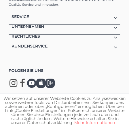
Ablage- und Transportbehälter auch für
Qualität, Service und Innovation.
tropfnasse Gegenstände (z.B. Innenfilter)
Becken zur Um- bzw. Eingewöhnung von
SERVICE
Tieren (z.B. nach dem Kauf) Quarantäne-
und/oder Behandlungsstation Zweigeteilter
UNTERNEHMEN
Deckel verhindert das Herausspringen von
RECHTLICHES
Fischen (Öffnung für Belüftungsschlauch
vorgesehen) Sicherer Halt: Einfach an der
KUNDENSERVICE
Aquariumscheibe oder (falls die Aquarium-
Abdeckung es nicht erlaubt) an der
Schranktür aufzuhängen Einhänge-Haken
verstellbar von 4 mm (Aquariumscheibe) bis
FOLGEN SIE UNS
20 mm (Schranktür) Abstandshalter zur
Senkrecht-Justierung – am Boden der Box
einzurasten und genau einstellbar 6 Ösen
zum Einhängen von Werkzeugen (Pinzetten,
Scheren, Fischnetz, Scheibenreiniger usw.)
Wir setzen auf unserer Webseite Cookies zu Analysezwecken
Ideale Maße: Maße (LxBxH) 310 x 187 x 101 mm
sowie weitere Tools von Drittanbietern ein. Sie können dies
Copyright © 2026 EHEIM GmbH & Co. KG.
Füllung der Box mit bis zu 2,5 l Wasser
ablehnen oder über „Konfigurieren“ ermöglichen. Über den
Link „Cookie Einstellungen“ im Fußbereich unserer Website
möglich Die Behälterbreite ist so bemessen,
können Sie diese Einstellungen jederzeit aufrufen und
dass umgewöhnte Tiere mit einem kleinen
nachträglich ändern. Weitere Hinweise erhalten Sie in
unserer Datenschutzerklärung.
Mehr Informationen ...
Fischnetz schonend herausgefangen und
schnell ins Aquarium umgesetzt werden