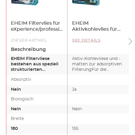
EHEIM Filtervlies für
EHEIM
eXperience/professionel
Aktivkohlevlies für
250 und 250T
ecco 2231-2235, ecco
DIESER ARTIKEL
SEE DETAILS
comfort 2232-2236
und eccopro 130-300
Beschreibung
EHEIM Filtervliese
Aktiv-Kohlevliese und -
bestehen aus speziell
matten zur adsorptiven
strukturierten
FilterungFür die
Materialien und
adsorptive Filterung…
Absorptiv
nehmen beim…
Nein
Ja
Biologisch
Nein
Nein
Breite
180
155