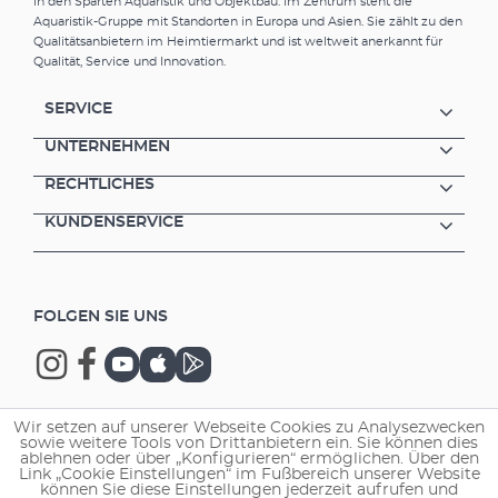
in den Sparten Aquaristik und Objektbau. Im Zentrum steht die
Aquaristik-Gruppe mit Standorten in Europa und Asien. Sie zählt zu den
Qualitätsanbietern im Heimtiermarkt und ist weltweit anerkannt für
Qualität, Service und Innovation.
SERVICE
UNTERNEHMEN
RECHTLICHES
KUNDENSERVICE
FOLGEN SIE UNS
Wir setzen auf unserer Webseite Cookies zu Analysezwecken
sowie weitere Tools von Drittanbietern ein. Sie können dies
Copyright © 2026 EHEIM GmbH & Co. KG.
ablehnen oder über „Konfigurieren“ ermöglichen. Über den
Link „Cookie Einstellungen“ im Fußbereich unserer Website
können Sie diese Einstellungen jederzeit aufrufen und