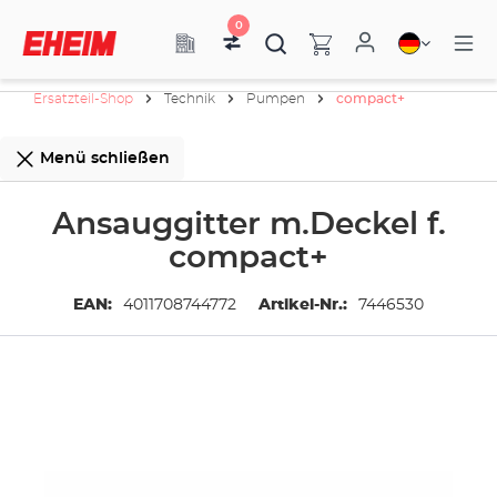
0
Ersatzteil-Shop
Technik
Pumpen
compact+
Menü schließen
Ansauggitter m.Deckel f.
compact+
EAN:
4011708744772
Artikel-Nr.:
7446530