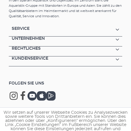
in den Sparten Aquaristik und Objektbau. Im Zentrum steht die
Aquaristik-Gruppe mit Standorten in Europa und Asien. Sie zählt zu den
Qualitätsanbietern im Heimtiermarkt und ist weltweit anerkannt für
Qualität, Service und Innovation.
SERVICE
UNTERNEHMEN
RECHTLICHES
KUNDENSERVICE
FOLGEN SIE UNS
Wir setzen auf unserer Webseite Cookies zu Analysezwecken
sowie weitere Tools von Drittanbietern ein. Sie können dies
Copyright © 2026 EHEIM GmbH & Co. KG.
ablehnen oder über „Konfigurieren“ ermöglichen. Über den
Link „Cookie Einstellungen“ im Fußbereich unserer Website
können Sie diese Einstellungen jederzeit aufrufen und