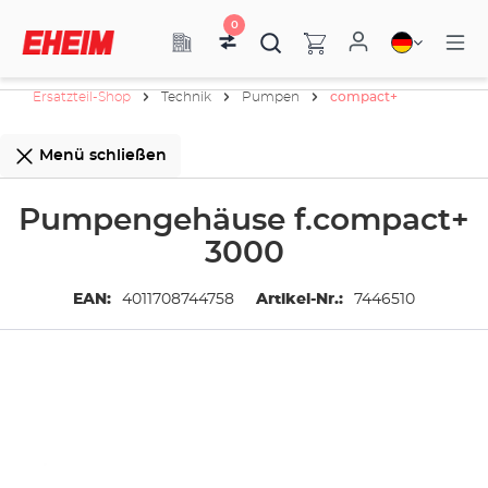
0
Ersatzteil-Shop
Technik
Pumpen
compact+
Menü schließen
Pumpengehäuse f.compact+
3000
EAN:
4011708744758
Artikel-Nr.:
7446510