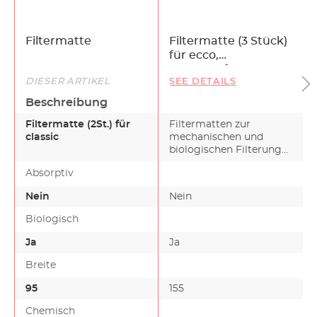
Filtermatte
Filtermatte (3 Stück)
für ecco,
eccoComfort,
DIESER ARTIKEL
SEE DETAILS
eccopro
Beschreibung
Filtermatte (2St.) für
Filtermatten zur
classic
mechanischen und
biologischen Filterung
Das poröse Material
Absorptiv
wird gl…
Nein
Nein
Biologisch
Ja
Ja
Breite
95
155
-
Chemisch