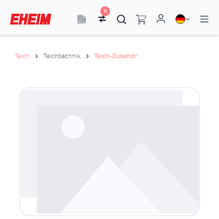
0
Teich
Teichtechnik
Teich-Zubehör