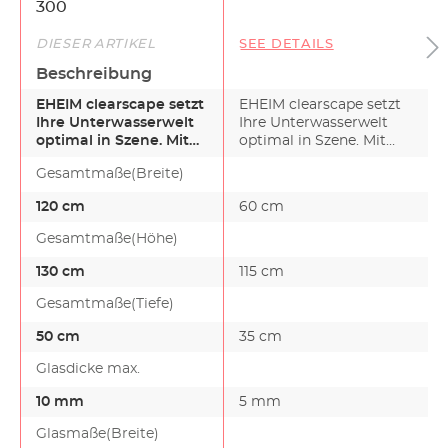
300
DIESER ARTIKEL
SEE DETAILS
Beschreibung
EHEIM clearscape setzt
EHEIM clearscape setzt
Ihre Unterwasserwelt
Ihre Unterwasserwelt
optimal in Szene. Mit
optimal in Szene. Mit
EHEIM clearscape s…
EHEIM clearscape s…
Gesamtmaße(Breite)
120 cm
60 cm
Gesamtmaße(Höhe)
130 cm
115 cm
Gesamtmaße(Tiefe)
50 cm
35 cm
Glasdicke max.
10 mm
5 mm
Glasmaße(Breite)