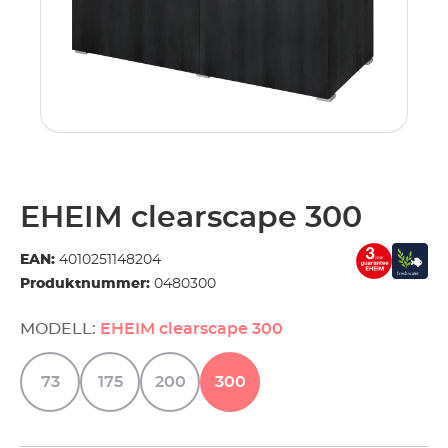
EHEIM clearscape 300
EAN:
4010251148204
Produktnummer:
0480300
MODELL:
EHEIM clearscape 300
73
175
200
300