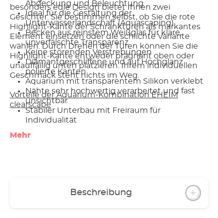
Abdeckung und Beleuchtung
besonders edle Design bietet Ihnen zwei
Ideal für die Gestaltung der
Gesichter: Sie bestimmen selbst, ob Sie die rote
Unterwasserlandschaft (Aquascaping)
Highlight-Kante der Schranktüren als markantes
Becken aus reinstem Weißglas für klare,
Element einsetzen oder die schlichte Variante
unverfälschte Transparenz
wählen. Durch Drehen der Türen können Sie die
Keine störenden Verstrebungen
Highlight-Kante entweder prägnant oben oder
Diamantgeschliffene und auf Hochglanz
unauffällig unten platzieren. Ihrem individuellen
polierte Kanten
Geschmack steht nichts im Weg.
Aquarium mit transparentem Silikon verklebt
Nähte sehr hochwertig verarbeitet und fast
Vorteile der Aquarium-Kombination EHEIM
unsichtbar
clearscape
Stabiler Unterbau mit Freiraum für
Individualität
Hohe Qualität, beste Verarbeitung
Mehr
Oberfläche in strukturiertem Schwarz (nero)
Grifflose Türen mit gedämpfter „Push to open“
Türscharnier-Technik
Rote Highlight-Kante kann durch Drehen der
Türen oben oder unten platziert werden
Türbefestigung mit Magnetschnappern
Beschreibung
Im Möbel viel Platz für Filter und Zubehör
Seiten mit verkleideten Öffnungen für Kabel
und Schläuche (alternativ zur Führung durch