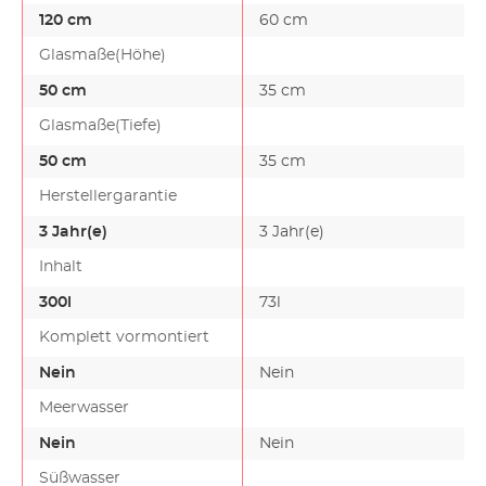
120 cm
60 cm
Glasmaße(Höhe)
50 cm
35 cm
Glasmaße(Tiefe)
50 cm
35 cm
Herstellergarantie
3 Jahr(e)
3 Jahr(e)
Inhalt
300l
73l
Komplett vormontiert
Nein
Nein
Meerwasser
Nein
Nein
Süßwasser