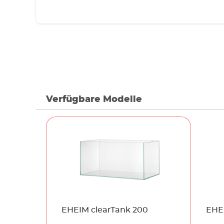
Verfügbare Modelle
Name
EHEIM clearTank 200
EHEI