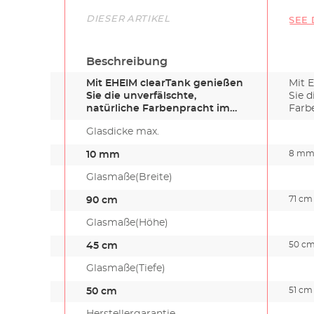
Link
DIESER ARTIKEL
SEE 
Beschreibung
Mit EHEIM clearTank genießen
Mit 
Sie die unverfälschte,
Sie d
natürliche Farbenpracht im
Farb
Aquar…
Glasdicke max.
8 m
10 mm
Glasmaße(Breite)
71 cm
90 cm
Glasmaße(Höhe)
50 c
45 cm
Glasmaße(Tiefe)
51 cm
50 cm
Herstellergarantie