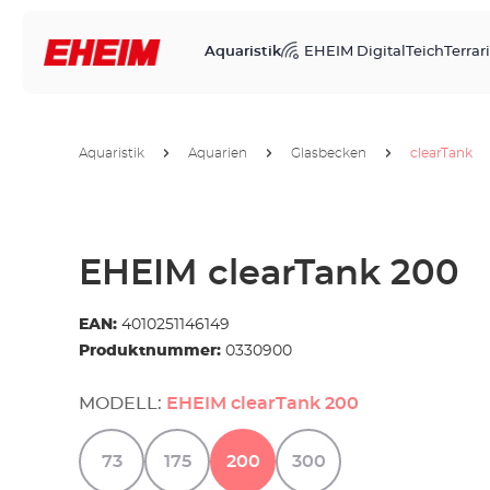
Aquaristik
EHEIM Digital
Teich
Terrari
Aquaristik
Aquarien
Glasbecken
clearTank
EHEIM clearTank 200
EAN:
4010251146149
Produktnummer:
0330900
MODELL:
EHEIM clearTank 200
73
175
200
300