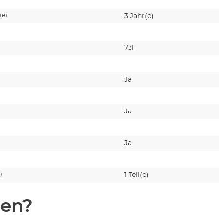
(e)
3 Jahr(e)
73l
Ja
Ja
Ja
e)
1 Teil(e)
en?