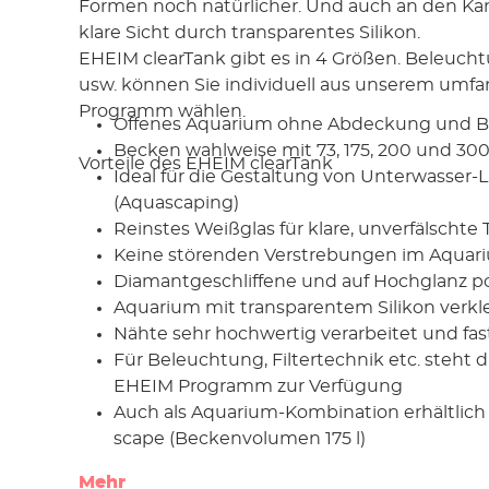
Formen noch natürlicher. Und auch an den Ka
klare Sicht durch transparentes Silikon.
EHEIM clearTank gibt es in 4 Größen. Beleucht
usw. können Sie individuell aus unserem umf
Programm wählen.
Offenes Aquarium ohne Abdeckung und 
Becken wahlweise mit 73, 175, 200 und 30
Vorteile des EHEIM clearTank
Ideal für die Gestaltung von Unterwasser-
(Aquascaping)
Reinstes Weißglas für klare, unverfälschte
Keine störenden Verstrebungen im Aquar
Diamantgeschliffene und auf Hochglanz po
Aquarium mit transparentem Silikon verkl
Nähte sehr hochwertig verarbeitet und fas
Für Beleuchtung, Filtertechnik etc. steht
EHEIM Programm zur Verfügung
Auch als Aquarium-Kombination erhältlich
scape (Beckenvolumen 175 l)
Mehr