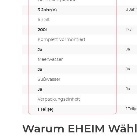
3 Jahr
3 Jahr(e)
Inhalt
175l
200l
Komplett vormontiert
Ja
Ja
Meerwasser
Ja
Ja
Süßwasser
Ja
Ja
Verpackungseinheit
1 Teil(
1 Teil(e)
Warum EHEIM Wähl