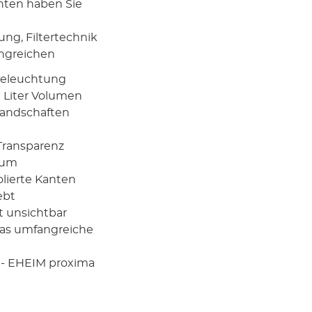
nten haben Sie
ung, Filtertechnik
angreichen
Beleuchtung
0 Liter Volumen
Landschaften
 Transparenz
ium
lierte Kanten
ebt
t unsichtbar
 das umfangreiche
 - EHEIM proxima