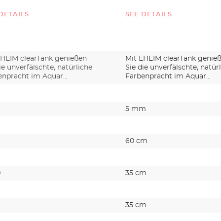
DETAILS
SEE DETAILS
EHEIM clearTank genießen
Mit EHEIM clearTank genie
ie unverfälschte, natürliche
Sie die unverfälschte, natür
enpracht im Aquar…
Farbenpracht im Aquar…
m
5 mm
60 cm
m
35 cm
35 cm