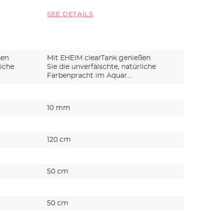
SEE DETAILS
ßen
Mit EHEIM clearTank genießen
liche
Sie die unverfälschte, natürliche
Farbenpracht im Aquar…
10 mm
120 cm
50 cm
50 cm