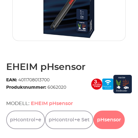
EHEIM pHsensor
EAN:
4011708013700
Produktnummer:
6062020
MODELL:
EHEIM pHsensor
pHcontrol+e
pHcontrol+e
Set
pHsensor