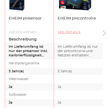
EHEIM pHsensor
EHEIM pHcontrol+e
DIESER ARTIKEL
SEE DETAILS
Beschreibung
Im Lieferumfang ist
Im Lieferumfang ist nur
nur der pHsensor inkl.
der pHcontrol+e und
Kalibrierflüssigkeit
Netzteil enthalten!
enthalten!EHEIM
EHEIM pHcontrol+e –…
Herstellergarantie
pHco…
3 Jahr(e)
3 Jahr(e)
Meerwasser
Ja
Ja
Süßwasser
Ja
Ja