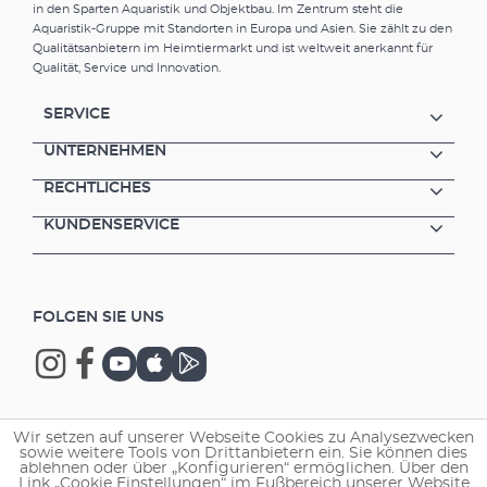
in den Sparten Aquaristik und Objektbau. Im Zentrum steht die
Aquaristik-Gruppe mit Standorten in Europa und Asien. Sie zählt zu den
Qualitätsanbietern im Heimtiermarkt und ist weltweit anerkannt für
Qualität, Service und Innovation.
SERVICE
UNTERNEHMEN
RECHTLICHES
KUNDENSERVICE
FOLGEN SIE UNS
Wir setzen auf unserer Webseite Cookies zu Analysezwecken
Copyright © 2026 EHEIM GmbH & Co. KG.
sowie weitere Tools von Drittanbietern ein. Sie können dies
ablehnen oder über „Konfigurieren“ ermöglichen. Über den
Link „Cookie Einstellungen“ im Fußbereich unserer Website