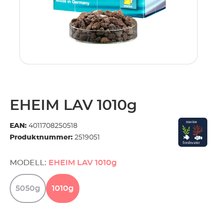
EHEIM LAV 1010g
EAN:
4011708250518
Produktnummer:
2519051
MODELL:
EHEIM LAV 1010g
5050g
1010g