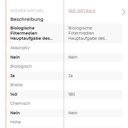
DIESER ARTIKEL
SEE DETAILS
Beschreibung
Biologische
Biologische
Filtermedien
Filtermedien
Hauptaufgabe des
Hauptaufgabe des
biologischen
biologischen
Absorptiv
Filtermaterials ist es,
Filtermaterials ist es,
beste…
beste…
Nein
Nein
Biologisch
Ja
Ja
Breite
140
180
Chemisch
Nein
Nein
Höhe