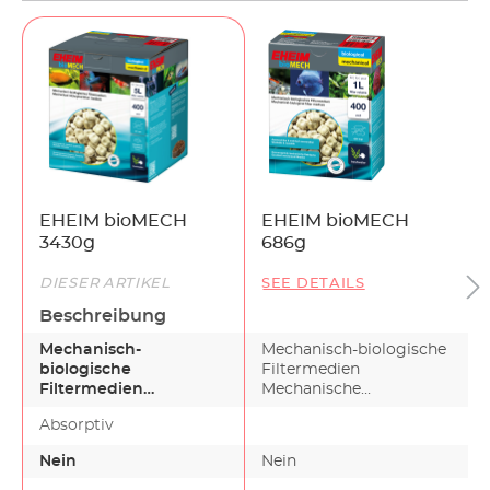
EHEIM bioMECH
EHEIM bioMECH
3430g
686g
DIESER ARTIKEL
SEE DETAILS
Beschreibung
Mechanisch-
Mechanisch-biologische
biologische
Filtermedien
Filtermedien
Mechanische
Mechanische
Filtermassen halten
Absorptiv
Filtermassen halten
mehr oder wenige…
mehr oder wenige…
Nein
Nein