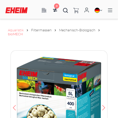
0
Aquaristik
Filtermassen
Mechanisch-Biologisch
bioMECH