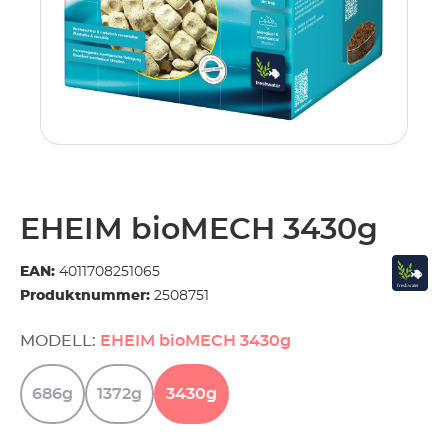
EHEIM bioMECH 3430g
EAN:
4011708251065
Produktnummer:
2508751
MODELL:
EHEIM bioMECH 3430g
686g
1372g
3430g