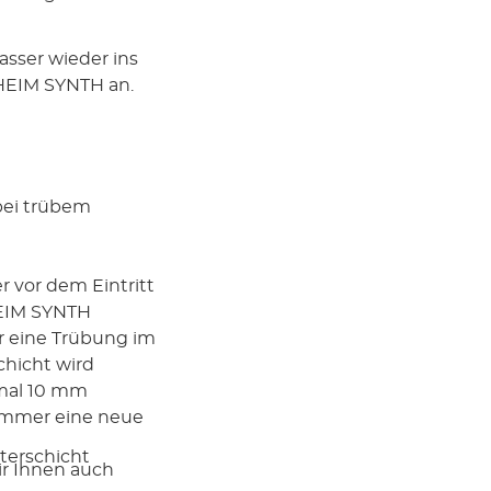
asser wieder ins
 EHEIM SYNTH an.
 bei trübem
r vor dem Eintritt
HEIM SYNTH
ür eine Trübung im
chicht wird
mal 10 mm
immer eine neue
lterschicht
ir Ihnen auch