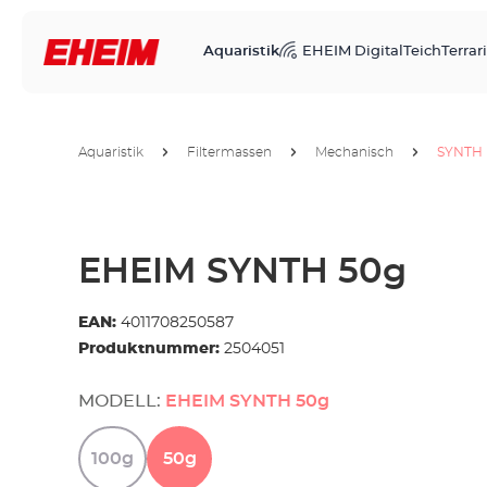
Aquaristik
EHEIM Digital
Teich
Terrari
Aquaristik
Filtermassen
Mechanisch
SYNTH
EHEIM SYNTH 50g
EAN:
4011708250587
Produktnummer:
2504051
MODELL:
EHEIM SYNTH 50g
100g
50g