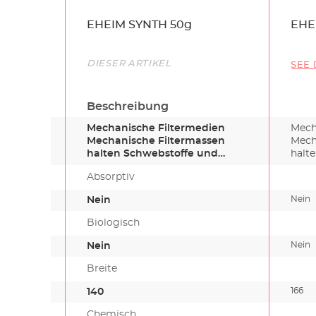
Name
EHEIM SYNTH 50g
EHE
Link
DIESER ARTIKEL
SEE 
Beschreibung
Mechanische Filtermedien
Mech
Mechanische Filtermassen
Mech
halten Schwebstoffe und
halt
Schmutzpar…
Schm
Absorptiv
Nein
Nein
Biologisch
Nein
Nein
Breite
166
140
Chemisch