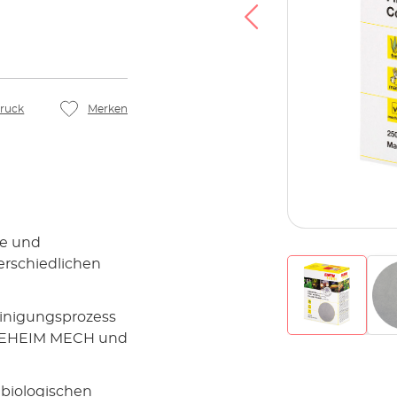
ruck
Merken
fe und
erschiedlichen
inigungsprozess
en EHEIM MECH und
biologischen