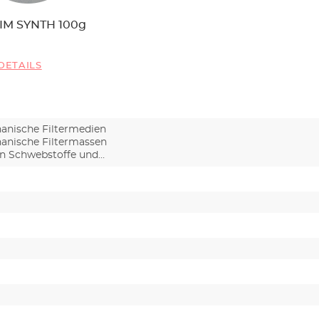
IM SYNTH 100g
DETAILS
anische Filtermedien
anische Filtermassen
en Schwebstoffe und
utzpar…