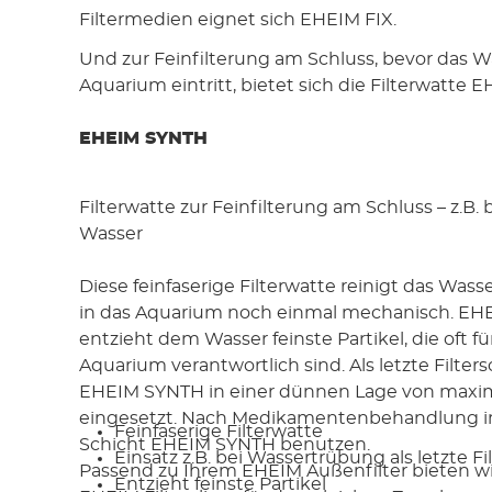
Filtermedien eignet sich EHEIM FIX.
Und zur Feinfilterung am Schluss, bevor das W
Aquarium eintritt, bietet sich die Filterwatte
EHEIM SYNTH
Filterwatte zur Feinfilterung am Schluss – z.B.
Wasser
Diese feinfaserige Filterwatte reinigt das Wasse
in das Aquarium noch einmal mechanisch. E
entzieht dem Wasser feinste Partikel, die oft f
Aquarium verantwortlich sind. Als letzte Filters
EHEIM SYNTH in einer dünnen Lage von maxi
eingesetzt. Nach Medikamentenbehandlung 
Feinfaserige Filterwatte
Schicht EHEIM SYNTH benutzen.
Einsatz z.B. bei Wassertrübung als letzte Fi
Passend zu Ihrem EHEIM Außenfilter bieten w
Entzieht feinste Partikel