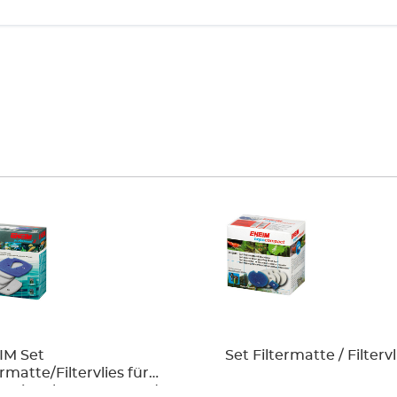
IM Set
Set Filtermatte / Filtervl
ermatte/Filtervlies für
essionel 3 1200 XL und