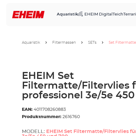
Aquaristik
EHEIM Digital
Teich
Terrari
Aquaristik
Filtermassen
SETs
Set Filtermatte
EHEIM Set
Filtermatte/Filtervlies 
professionel 3e/5e 45
EAN:
4011708260883
Produktnummer:
2616760
MODELL:
EHEIM Set Filtermatte/Filtervlies fü