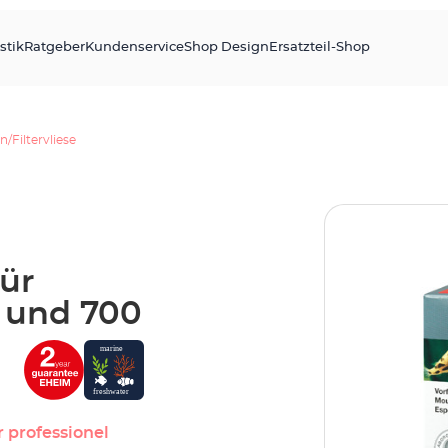
stik
Ratgeber
Kundenservice
Shop Design
Ersatzteil-Shop
n/Filtervliese
für
0 und 700
r professionel