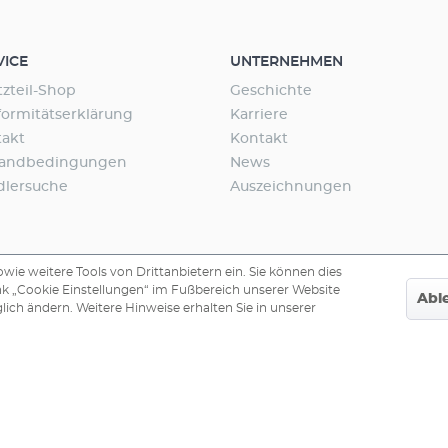
VICE
UNTERNEHMEN
tzteil-Shop
Geschichte
ormitätserklärung
Karriere
takt
Kontakt
sandbedingungen
News
dlersuche
Auszeichnungen
ie weitere Tools von Drittanbietern ein. Sie können dies
nk „Cookie Einstellungen“ im Fußbereich unserer Website
Abl
lich ändern. Weitere Hinweise erhalten Sie in unserer