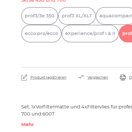
3e/5e 450 und 700
prof3/3e
350
prof3
XL/XLT
aquacompac
ecco
pro/ecco
eXperience/prof
I
&
II
pro
Produkt registrieren
Vergleichen
D
Set, 1xVorfiltermatte und 4xFiltervlies für profe
700 und 600T
Mehr