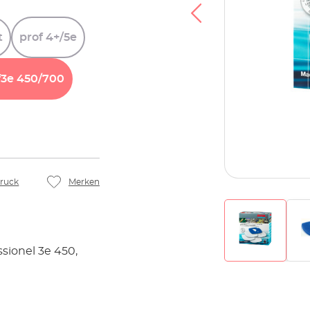
t
prof
4+/5e
f3e
450/700
ruck
Merken
ssionel 3e 450,