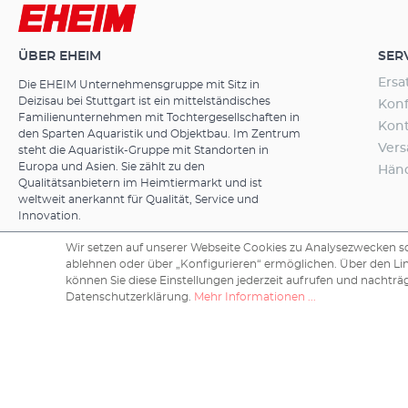
ÜBER EHEIM
SER
Ersa
Die EHEIM Unternehmensgruppe mit Sitz in
Deizisau bei Stuttgart ist ein mittelständisches
Konf
Familienunternehmen mit Tochtergesellschaften in
Kon
den Sparten Aquaristik und Objektbau. Im Zentrum
Ver
steht die Aquaristik-Gruppe mit Standorten in
Europa und Asien. Sie zählt zu den
Hän
Qualitätsanbietern im Heimtiermarkt und ist
weltweit anerkannt für Qualität, Service und
Innovation.
Wir setzen auf unserer Webseite Cookies zu Analysezwecken sow
ablehnen oder über „Konfigurieren“ ermöglichen. Über den Li
können Sie diese Einstellungen jederzeit aufrufen und nachträg
Copyright © 2026 EHEIM GmbH & Co. KG.
Datenschutzerklärung.
Mehr Informationen ...