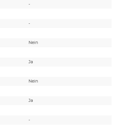
-
-
-
170
Nein
Ja
Ja
Ja
Nein
Nein
Ja
Ja
-
125