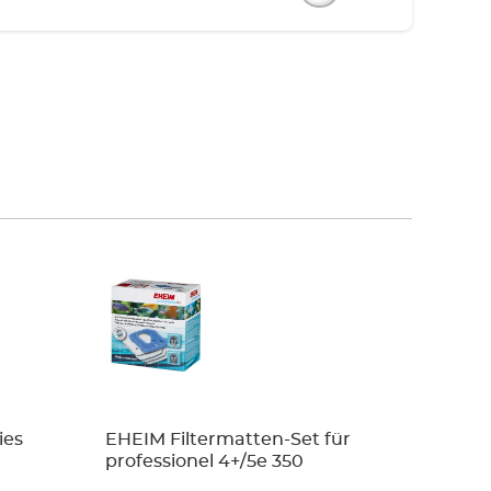
ies
EHEIM Filtermatten-Set für
Set Fil
professionel 4+/5e 350
Filtervl
eccopr