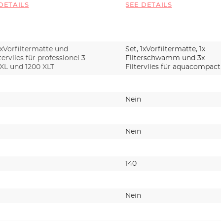
DETAILS
SEE DETAILS
 XLT
1xVorfiltermatte und
Set, 1xVorfiltermatte, 1x
tervlies für professionel 3
Filterschwamm und 3x
 XL und 1200 XLT
Filtervlies für aquacompact
und 60
Nein
Nein
140
Nein