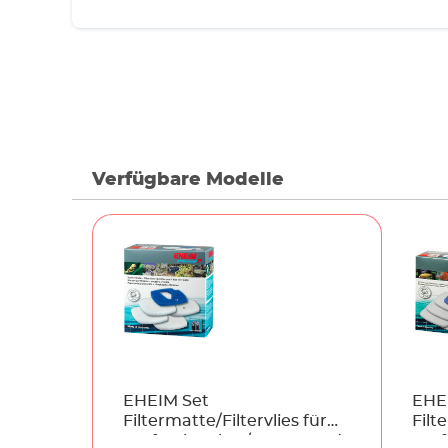
Verfügbare Modelle
Name
EHEIM Set
EHE
Filtermatte/Filtervlies für
Filt
professionel 3e/5e 450 und
prof