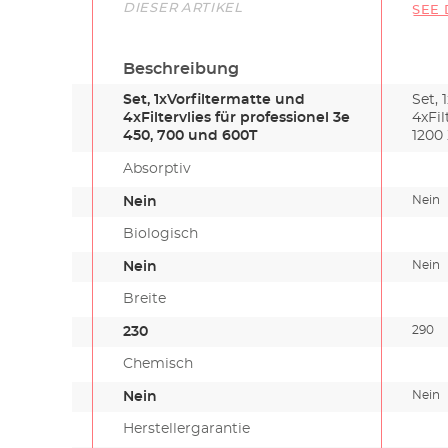
Link
DIESER ARTIKEL
SEE 
700
1200
Beschreibung
Set, 1xVorfiltermatte und
Set, 
4xFiltervlies für professionel 3e
4xFil
450, 700 und 600T
1200
Absorptiv
Nein
Nein
Biologisch
Nein
Nein
Breite
290
230
Chemisch
Nein
Nein
Herstellergarantie