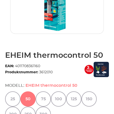
EHEIM thermocontrol 50
EAN:
4011708361160
Produktnummer:
3612010
MODELL:
EHEIM thermocontrol 50
25
50
75
100
125
150