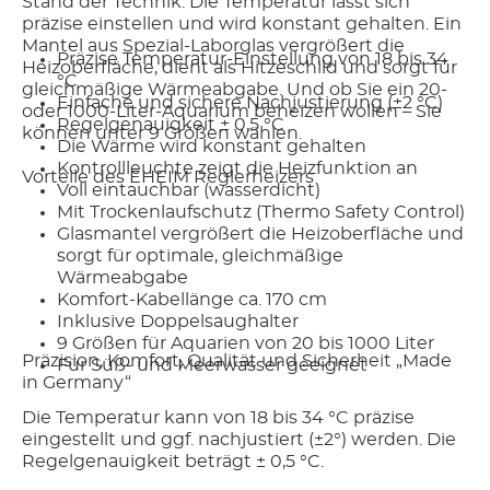
Stand der Technik. Die Temperatur lässt sich
präzise einstellen und wird konstant gehalten. Ein
Mantel aus Spezial-Laborglas vergrößert die
Präzise Temperatur-Einstellung von 18 bis 34
Heizoberfläche, dient als Hitzeschild und sorgt für
°C
gleichmäßige Wärmeabgabe. Und ob Sie ein 20-
Einfache und sichere Nachjustierung (±2 °C)
oder 1000-Liter-Aquarium beheizen wollen – Sie
Regelgenauigkeit ± 0,5 °C
können unter 9 Größen wählen.
Die Wärme wird konstant gehalten
Kontrollleuchte zeigt die Heizfunktion an
Vorteile des EHEIM Reglerheizers
Voll eintauchbar (wasserdicht)
Mit Trockenlaufschutz (Thermo Safety Control)
Glasmantel vergrößert die Heizoberfläche und
sorgt für optimale, gleichmäßige
Wärmeabgabe
Komfort-Kabellänge ca. 170 cm
Inklusive Doppelsaughalter
9 Größen für Aquarien von 20 bis 1000 Liter
Präzision, Komfort, Qualität und Sicherheit „Made
Für Süß- und Meerwasser geeignet
in Germany“
Die Temperatur kann von 18 bis 34 °C präzise
eingestellt und ggf. nachjustiert (±2°) werden. Die
Regelgenauigkeit beträgt ± 0,5 °C.