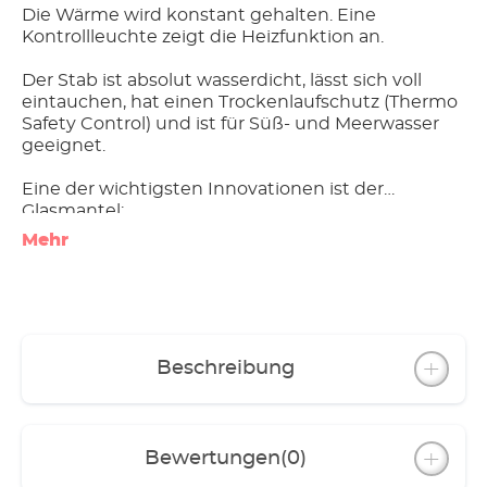
Die Wärme wird konstant gehalten. Eine
Kontrollleuchte zeigt die Heizfunktion an.
Der Stab ist absolut wasserdicht, lässt sich voll
eintauchen, hat einen Trockenlaufschutz (Thermo
Safety Control) und ist für Süß- und Meerwasser
geeignet.
Eine der wichtigsten Innovationen ist der
Glasmantel:
- Er vergrößert die Heizoberfläche,
Mehr
- komprimiert die Wärme, sorgt für optimale,
gleichmäßige Wärmeabgabe und
- bildet einen Hitzeschild (den
Aquarienbewohnern macht die Berührung nichts
aus).
Beschreibung
Der Mantel besteht aus Spezial-Laborglas. Dieses
wurde für Forschungszwecke geschaffen. Deshalb
ist es frei von Schadstoffen, die ans Wasser
abgegeben werden könnten. Chemische und
Bewertungen
(0)
biologische Substanzen greifen es nicht an.