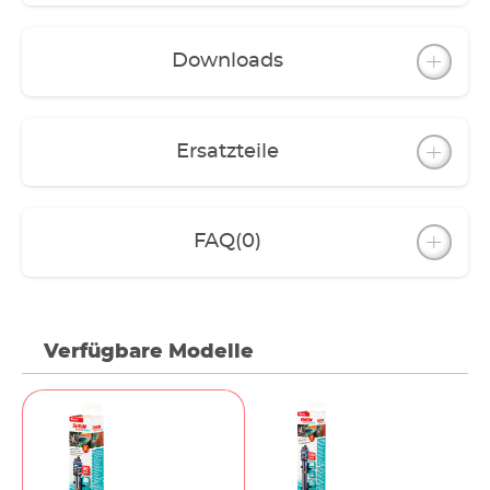
Schrunden und Haarrisse, durch die
Schwitzwasser gelangen könnte, gibt es nicht. Es
ist schlagresistent. Und selbst extreme
Downloads
Temperaturschwankungen, wie sie evtl. beim
Wasserwechsel auftreten, machen diesem Glas
nichts aus.
Ersatzteile
FAQ
(0)
Verfügbare Modelle