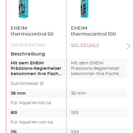
EHEIM
EHEIM
thermocontrol 50
thermocontrol 100
DIESER ARTIKEL
SEE DETAILS
Beschreibung
Mit dem EHEIM
Mit dem EHEIM
Präzisions-Reglerheizer
Präzisions-Reglerheizer
bekommen Ihre Fische
bekommen Ihre Fische
genau die richtige
genau die richtige
Durchmesser Ø
Temper…
Temper…
36 mm
36 mm
Für Aquarien bis ca.
60l
150l
Für Aquarien von ca.
25l
100l