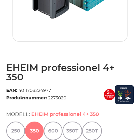
EHEIM professionel 4+
350
EAN:
4011708224977
Produktnummer:
2273020
MODELL:
EHEIM professionel 4+ 350
250
350
600
350T
250T