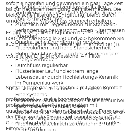
sofort eingreifen und gewinnen ein paar Tage Zeit
Außenfilter der Spitzenklasse mit allen
bis zur nächsten Reinigung der Filtermedien. Die
Vorteilen der professionel 3 Reihe für Aquarien
biologische Filterung (Entgiftung) bleibt durch
von 120 bis 600 Liter
umgeleiteten Wasserfluss dennoch erhalten.
Zusätzlich mit Regelfunktion zur Standzeit-
Verlängerung bei verschmutzten Filtermassen
Es gibt 3 Modelle für Aquarien bis 250, 350 und
(Xtender)
600 Liter. Die Modelle 250 und 350 bekommen Sie
Quadratische Grundform für großes
auch mit integriertem Heizer als Thermofilter (T).
Filtervolumen und hohe Standsicherheit
Hohe Durchflussleistung bei sehr niedrigem
Vorteile der EHEIM professionel 4+ Filter
Energieverbrauch
Durchfluss regulierbar
Flüsterleiser Lauf und extrem lange
Lebensdauer durch Hochleistungs-Keramik
im Pumpenlaufwerk
Spitzenklasse der Filtertechnik mit allem Komfort
Ansaughilfe zum schnellen Befüllen des
Filtersystems
professionel 4+ ist die höchste Stufe unserer
Sicherheits-Schlauchadapter; lässt sich nur bei
professionel Außenfiltergeneration mit
geschlossenen Ventilen lösen
quadratischer Grundform. (Durch diese Form passt
Großer Vorfilter hält Grobschmutz zurück und
der Filter auch in Ecken und braucht wenig Platz.
sorgt für lange Standzeit des biologischen
Gleichzeitig steht er sicher und bietet ein großes
Filtermaterials; einfach zu entnehmen und
Filtervolumen.)
leicht zu reinigen