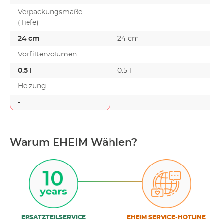
Verpackungsmaße
(Tiefe)
24 cm
24 cm
Vorfiltervolumen
0.5 l
0.5 l
Heizung
-
-
Warum EHEIM Wählen?
ERSATZTEILSERVICE
EHEIM SERVICE-HOTLINE