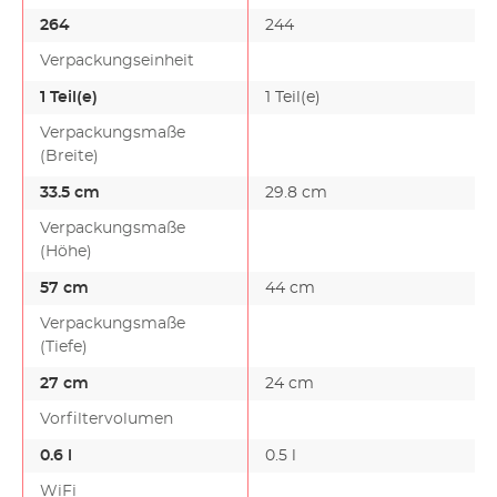
264
244
Verpackungseinheit
1 Teil(e)
1 Teil(e)
Verpackungsmaße
(Breite)
33.5 cm
29.8 cm
Verpackungsmaße
(Höhe)
57 cm
44 cm
Verpackungsmaße
(Tiefe)
27 cm
24 cm
Vorfiltervolumen
0.6 l
0.5 l
WiFi