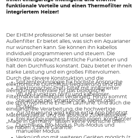
funktionale Vorteile und einen Thermofilter mit
integriertem Heizer!
Der EHEIM professionel 5e ist unser bester
Außenfilter. Er bietet alles, was sich ein Aquarianer
nur wünschen kann. Sie können ihn kabellos
individuell programmieren und steuern. Die
Elektronik überwacht sämtliche Funktionen und
hält den Durchfluss konstant. Dazu bietet er Ihnen
starke Leistung und ein großes Filtervolumen.
Durch die clevere Konstruktion und die
Spitzentechnologie für höchste Ansprüche
elektronische Durchfluss-Regulierung sind die
Elektronischer Profi-Filter mit integrierter
Reinigungsintervalle für das biologische
WLAN-Funktion (Wifi) und kabelloser
Filtermaterial erheblich verlängert. Hinzu kommt
Steuerung per Smartphone, Tablet oder
die sprichwörtliche EHEIM Laufruhe. Und auch die
PC/MAC
einwandfreie Verarbeitung, die hochwertige
Zur Steuerung wird keine extra App benötigt
Materialqualität und die absolute Zuverlässigkeit
Frei konfigurierbare Einstellungen: Konstanter
„Made in Germany“ lassen keine Wünsche offen.
Durchfluss, Bio-Modus, Puls-Modus und
Sie haben 3 Jahre Garantie.
manueller Modus
Verknüpfung mit weiteren Geräten möglich (z.