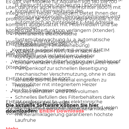
Es gibt vier Modelle für Aquarien von 180 bis 700
B. Beleuchtungs-Steuerung LEDcontrol+)
Liter, darunter auch einen Thermofilter (600T) mit
Konstante Überwachung des
integriertem Heizer. Außerdem bietet Ihnen der
Reinigungsintervalls; Reinigungshinweis wird
professionel 5e 350 zwei besondere Vorteile: Er ist
automatisch an hinterlegte E-Mail Adresse
komplett ausgestattet mit Filtermedien und Sie
gesendet
können die Filterfunktion verlängern (Xtender).
Besonderheiten der Modelle:
Permanente elektronische
Systemüberwachung (u. a. automatische
Vorteile des EHEIM professionel 5e
EHEIM professionel 5e 350
Luftableitung; Fehlerbehebung)
• Komplett ausgestattet mit original EHEIM
WLAN-Funktion (Wifi) kann nach der
(alle Modelle)
Filtermedien und Installationszubehör
Konfiguration deaktiviert werden
• Verlängerung der Filterfunktion per Drehknopf
Großer Vorfilter direkt zugänglich unter dem
(Xtender)
Pumpenkopf zur schnellen Beseitigung
mechanischer Verschmutzung, ohne in das
EHEIM professionel 5e 600T
sensible Bio-Filtermaterial eingreifen zu
• Thermofilter mit integriertem Heizer
müssen
• Nur für Süßwasser geeignet
Großes Behälter- und Filtervolumen
Schnelles Befüllen des Filterbehälters dank
EHEIM professionel 5e – der elektronische
integrierter Ansaughilfe
Die aktuelle Software können SIe hier
Außenfilter mit kabelloser Steuerung und vielen
Hochwertige verschleißfreie Keramikachse
downloaden:
EHEIM Downloads
Vorteilen
mit Keramiklagerung garantieren höchste
Laufruhe
Der EHEIM professionel 5e wurde für Aquarianer
Sicherheits-Schlauchadapter mit leicht zu
Mehr