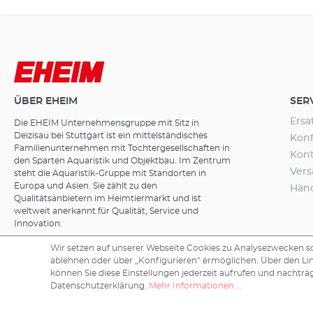
ÜBER EHEIM
SER
Ersa
Die EHEIM Unternehmensgruppe mit Sitz in
Deizisau bei Stuttgart ist ein mittelständisches
Konf
Familienunternehmen mit Tochtergesellschaften in
Kon
den Sparten Aquaristik und Objektbau. Im Zentrum
Ver
steht die Aquaristik-Gruppe mit Standorten in
Europa und Asien. Sie zählt zu den
Hän
Qualitätsanbietern im Heimtiermarkt und ist
weltweit anerkannt für Qualität, Service und
Innovation.
Wir setzen auf unserer Webseite Cookies zu Analysezwecken sow
ablehnen oder über „Konfigurieren“ ermöglichen. Über den Li
können Sie diese Einstellungen jederzeit aufrufen und nachträg
Copyright © 2026 EHEIM GmbH & Co. KG.
Datenschutzerklärung.
Mehr Informationen ...