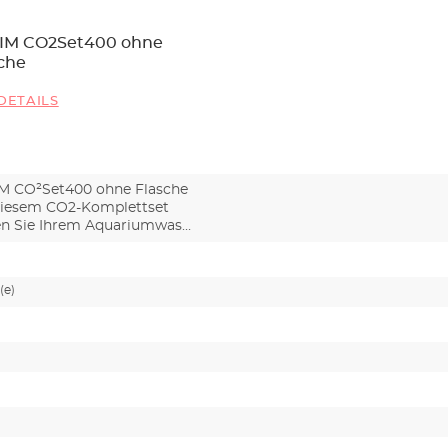
IM CO2Set400 ohne
che
DETAILS
M CO²Set400 ohne Flasche
diesem CO2-Komplettset
en Sie Ihrem Aquariumwas…
(e)