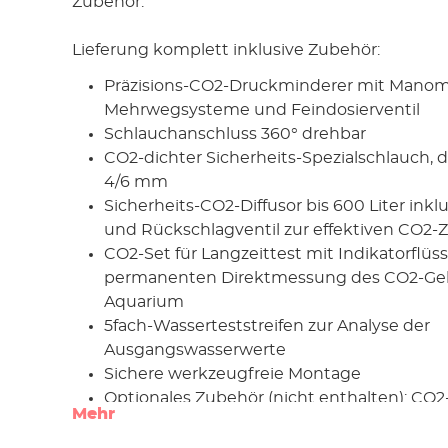
Zubehör.
Lieferung komplett inklusive Zubehör:
Präzisions-CO2-Druckminderer mit Manom
Mehrwegsysteme und Feindosierventil
Schlauchanschluss 360° drehbar
CO2-dichter Sicherheits-Spezialschlauch, d
4/6 mm
Sicherheits-CO2-Diffusor bis 600 Liter inkl
und Rückschlagventil zur effektiven CO2
CO2-Set für Langzeittest mit Indikatorflüss
permanenten Direktmessung des CO2-Geh
Aquarium
5fach-Wasserteststreifen zur Analyse der
Ausgangswasserwerte
Sichere werkzeugfreie Montage
Optionales Zubehör (nicht enthalten): CO
Mehr
(Nachtabschaltung)
Made in Germany