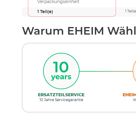
Verpackungseinheit
1 Teil(
1 Teil(e)
Warum EHEIM Wähl
ERSATZTEILSERVICE
EHEI
10 Jahre Servicegarantie
W