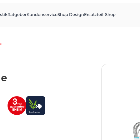
stik
Ratgeber
Kundenservice
Shop Design
Ersatzteil-Shop
he
ne