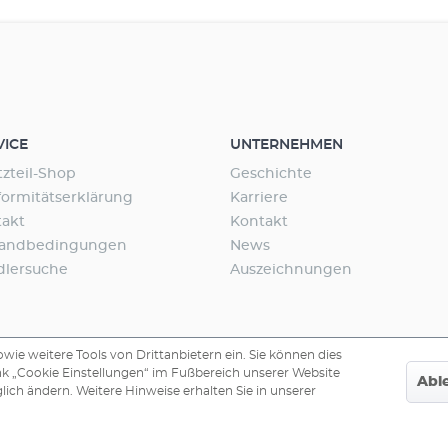
VICE
UNTERNEHMEN
tzteil-Shop
Geschichte
ormitätserklärung
Karriere
takt
Kontakt
sandbedingungen
News
dlersuche
Auszeichnungen
ie weitere Tools von Drittanbietern ein. Sie können dies
nk „Cookie Einstellungen“ im Fußbereich unserer Website
Abl
lich ändern. Weitere Hinweise erhalten Sie in unserer