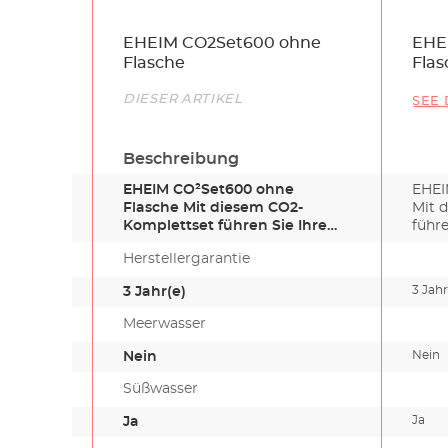
Name
EHEIM CO2Set600 ohne
EHE
Flasche
Flas
Link
DIESER ARTIKEL
SEE 
Beschreibung
EHEIM CO²Set600 ohne
EHEI
Flasche Mit diesem CO2-
Mit 
Komplettset führen Sie Ihrem
führ
Aquariumwas…
Herstellergarantie
3 Jahr
3 Jahr(e)
Meerwasser
Nein
Nein
Süßwasser
Ja
Ja