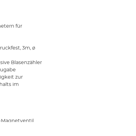
etern für
ruckfest, 3m, ø
usive Blasenzähler
-Zugabe
igkeit zur
alts im
2-Magnetventil