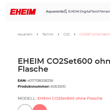
Aquaristik
EHEIM Digital
Teich
Terrari
Aquaristik
Technik
CO2
CO2SET ohne Flasc
EHEIM CO2Set600 oh
Flasche
EAN:
4011708008256
Produktnummer:
6063500
MODELL:
EHEIM CO2Set600 ohne Flasche