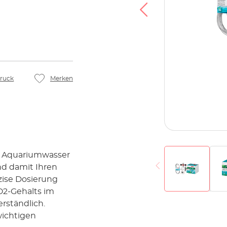
ruck
Merken
m Aquariumwasser
nd damit Ihren
zise Dosierung
2-Gehalts im
rständlich.
wichtigen