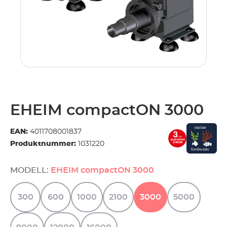
EHEIM compactON 3000
EAN:
4011708001837
Produktnummer:
1031220
MODELL:
EHEIM compactON 3000
300
600
1000
2100
3000
5000