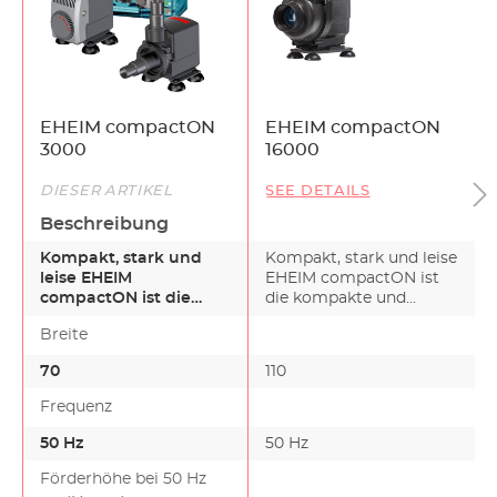
EHEIM compactON
EHEIM compactON
3000
16000
DIESER ARTIKEL
SEE DETAILS
Beschreibung
Kompakt, stark und
Kompakt, stark und leise
leise EHEIM
EHEIM compactON ist
compactON ist die
die kompakte und
kompakte und
dennoch starke
Breite
dennoch starke
Aquarie…
Aquarie…
70
110
Frequenz
50 Hz
50 Hz
Förderhöhe bei 50 Hz