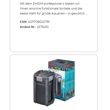
Mit dem EHEIM professionel 4 bieten wir
Ihnen enorme funktionale Vorteile und die
beste Wahl für große Aquarien – in gewohnter
EHEIM Qualität - als Thermofilter (600T) mit
EAN:
4011708020791
integriertem Heizer. Der EHEIM professionel 4
Artikel-Nr.:
2375010
richtet sich gezielt an Aquarianer, die größere
Becken auf bewährte, konventionelle Weise
filtern möchten. In dieser Größenordnung
kommt es auf ein gutes Zusammenspiel aus
starker Filterleistung, großem Volumen und
zuverlässiger Technik an – genau hier spielt
dieser Außenfilter seine Stärken aus. Die
großzügige Kapazität des Filters sorgt für
stabile Wasserwerte auch bei hohem
Fischbesatz und bleibt dabei angenehm leise
durch die präzise
Keramiklagerung.Ausgestattet mit Adapter,
Ansaughilfe und Filtereinsätzen gelingt die
Inbetriebnahme genauso mühelos wie die
spätere Wartung:Ein leicht zugänglicher
Vorfilter unter dem Pumpenkopf erlaubt die
Entfernung grober Verschmutzungen, ohne