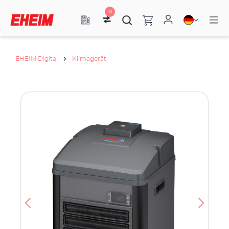
0
EHEIM Digital
Klimagerät
h
e