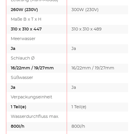
Leistung (Kühl-Modus)
260W (230V)
300W (230V)
Maße B x T x H
310 x 310 x 447
310 x 310 x 489
Meerwasser
Ja
Ja
Schlauch Ø
16/22mm / 19/27mm
16/22mm / 19/27mm
Süßwasser
Ja
Ja
Verpackungseinheit
1 Teil(e)
1 Teil(e)
Wasserdurchfluss max.
800l/h
800l/h