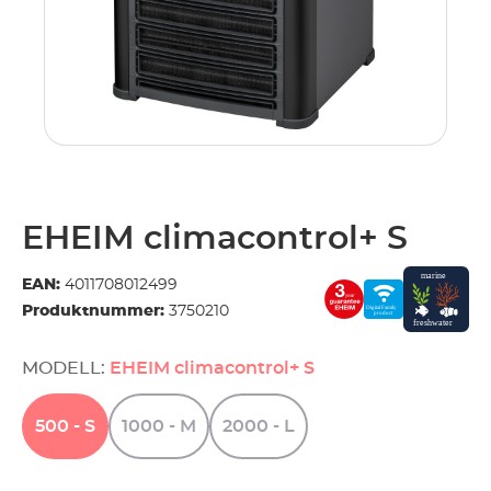
.
EHEIM climacontrol+ S
EAN:
4011708012499
Produktnummer:
3750210
MODELL:
EHEIM climacontrol+ S
500
-
S
1000
-
M
2000
-
L