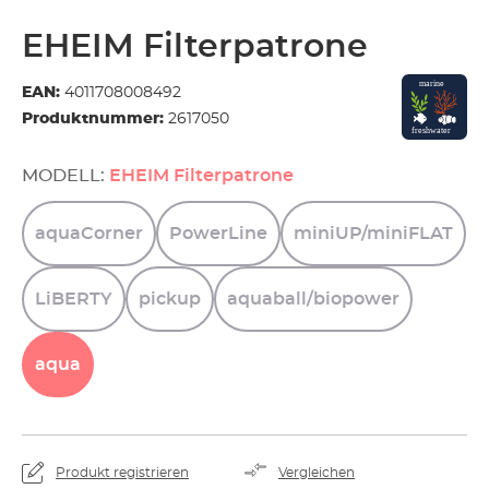
EHEIM Filterpatrone
EAN:
4011708008492
Produktnummer:
2617050
MODELL:
EHEIM Filterpatrone
aquaCorner
PowerLine
miniUP/miniFLAT
LiBERTY
pickup
aquaball/biopower
aqua
Produkt registrieren
Vergleichen