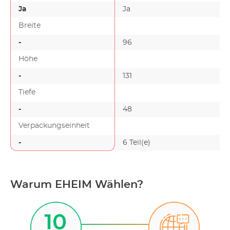
Ja
Ja
Breite
-
96
Höhe
-
131
Tiefe
-
48
Verpackungseinheit
-
6 Teil(e)
Warum EHEIM Wählen?