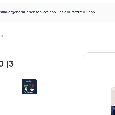
stik
Ratgeber
Kundenservice
Shop Design
Ersatzteil-Shop
ter
0 (3