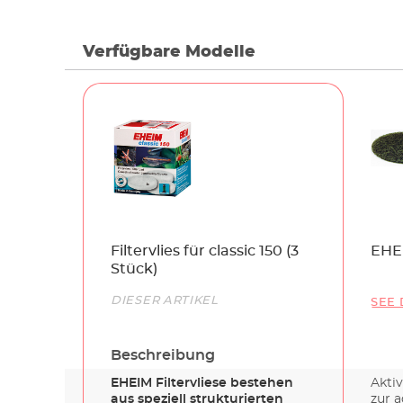
Verfügbare Modelle
Name
Filtervlies für classic 150 (3
EHEI
Stück)
Link
DIESER ARTIKEL
SEE 
Beschreibung
EHEIM Filtervliese bestehen
Akti
aus speziell strukturierten
zur a