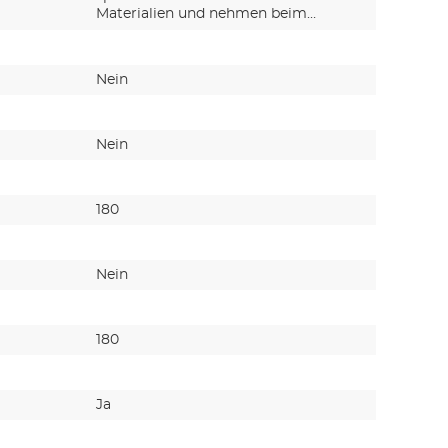
Materialien und nehmen beim…
poröse M
Nein
Nein
Nein
Nein
180
155
Nein
Nein
180
155
Ja
Ja