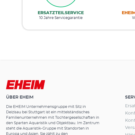
ERSATZTEILSERVICE
EHEI
10 Jahre Servicegarantie
W
ÜBER EHEIM
SER
Ersa
Die EHEIM Unternehmensgruppe mit Sitz in
Deizisau bei Stuttgart ist ein mittelständisches
Konf
Familienunternehmen mit Tochtergesellschaften in
Kon
den Sparten Aquaristik und Objektbau. Im Zentrum
Ver
steht die Aquaristik-Gruppe mit Standorten in
Europa und Asien. Sie zählt zu den
Hän