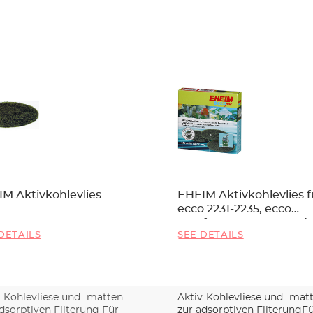
M Aktivkohlevlies
EHEIM Aktivkohlevlies f
ecco 2231-2235, ecco
comfort 2232-2236 und
DETAILS
SEE DETAILS
eccopro 130-300
v-Kohlevliese und -matten
Aktiv-Kohlevliese und -mat
dsorptiven Filterung Für
zur adsorptiven FilterungFü