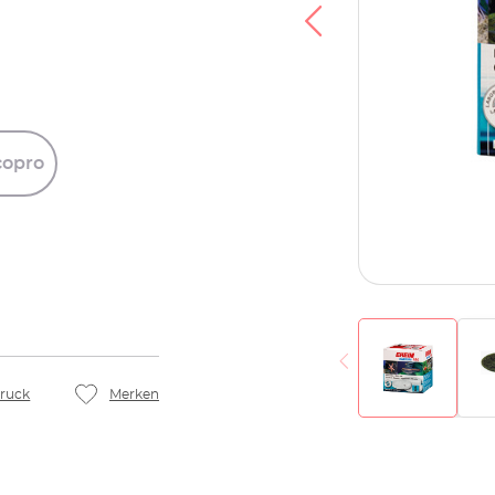
copro
ruck
Merken