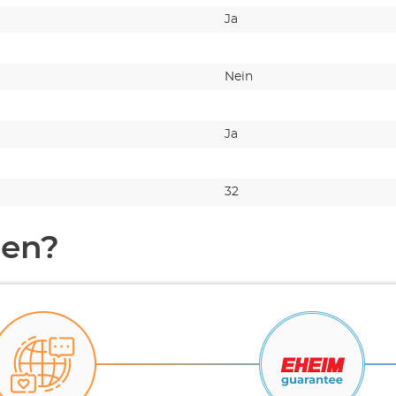
Ja
Nein
Ja
32
en?