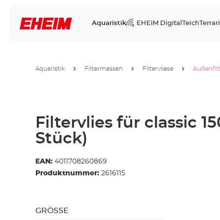
Aquaristik
EHEIM Digital
Teich
Terrari
Aquaristik
Filtermassen
Filtervliese
Außenfil
Filtervlies für classic 15
Stück)
EAN:
4011708260869
Produktnummer:
2616115
GRÖSSE