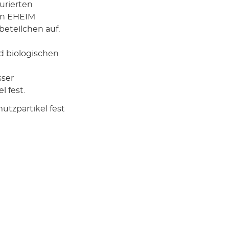
urierten
in EHEIM
beteilchen auf.
d biologischen
sser
 fest.
utzpartikel fest