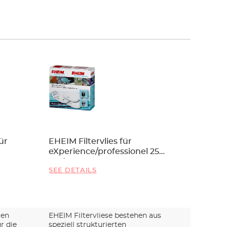
ür
EHEIM Filtervlies für
Filtervl
eXperience/professionel 250
eccoCo
und 250T
SEE DETAILS
SEE DET
ten
EHEIM Filtervliese bestehen aus
Filtervl
r die
speziell strukturierten
und biol