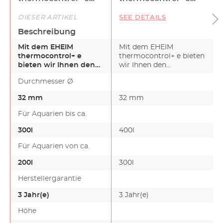
150
200
DIESER ARTIKEL
SEE DETAILS
Beschreibung
Mit dem EHEIM
Mit dem EHEIM
thermocontrol+ e
thermocontrol+ e bieten
bieten wir Ihnen den
wir Ihnen den
Aquarienheizer der
Aquarienheizer der
Durchmesser Ø
Zukunft. Inte…
Zukunft. Inte…
32 mm
32 mm
Für Aquarien bis ca.
300l
400l
Für Aquarien von ca.
200l
300l
Herstellergarantie
3 Jahr(e)
3 Jahr(e)
Höhe