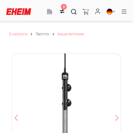
0
Ersatzteile
Technik
Aquarienheizer
h
e