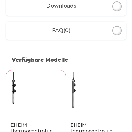
Beispiel: Der Filter-Durchfluss wird nachts
Downloads
hochgefahren und die Beleuchtung
ausgeschaltet. Entsprechend wird die Soll-
Temperatur automatisch angepasst: tags 25 °C;
nachts 23 °C. (Achtung: Wasser wird nicht
FAQ
(0)
heruntergekühlt – Heizer hat keine integrierte
Kühlung.)
WLAN-Verbindung
Der thermocontrol+ e ist wasserdicht und voll
Verfügbare Modelle
eintauchbar. Für eine optimale WLAN-Verbindung
darf der Heizer allerdings nur bis zur „water level“-
Markierung eingetaucht werden.
Für die Sicherheit ihres Gerätes ist jeder EHEIM
thermocontrol+ e ab Werk verschlüsselt (Passwort
kann angepasst werden). Nach Einstellung der
gewünschten Temperatur kann das WLAN-Netz
abgeschaltet werden.
EHEIM
EHEIM
thermocontrol+ e
thermocontrol+ e