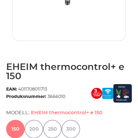
.
EHEIM thermocontrol+ e
150
EAN:
4011708011713
Produktnummer:
3666010
MODELL:
EHEIM thermocontrol+ e 150
150
200
250
300