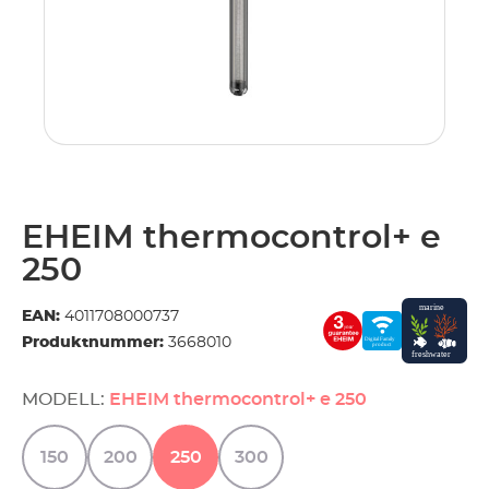
.
EHEIM thermocontrol+ e
250
EAN:
4011708000737
Produktnummer:
3668010
MODELL:
EHEIM thermocontrol+ e 250
150
200
250
300