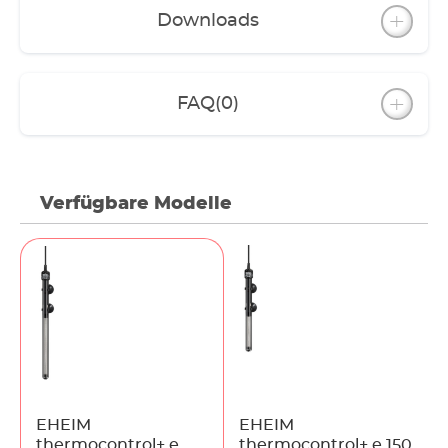
Beispiel: Der Filter-Durchfluss wird nachts
Downloads
hochgefahren und die Beleuchtung
ausgeschaltet. Entsprechend wird die Soll-
Temperatur automatisch angepasst: tags 25 °C;
nachts 23 °C. (Achtung: Wasser wird nicht
FAQ
(0)
heruntergekühlt – Heizer hat keine integrierte
Kühlung.)
WLAN-Verbindung
Der thermocontrol+ e ist wasserdicht und voll
Verfügbare Modelle
eintauchbar. Für eine optimale WLAN-Verbindung
darf der Heizer allerdings nur bis zur „water level“-
Markierung eingetaucht werden.
Für die Sicherheit ihres Gerätes ist jeder EHEIM
thermocontrol+ e ab Werk verschlüsselt (Passwort
kann angepasst werden). Nach Einstellung der
gewünschten Temperatur kann das WLAN-Netz
abgeschaltet werden.
EHEIM
EHEIM
thermocontrol+ e
thermocontrol+ e 150