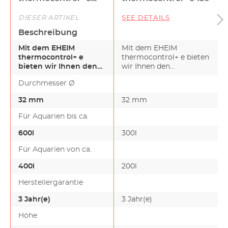
250
DIESER ARTIKEL
SEE DETAILS
Beschreibung
Mit dem EHEIM
Mit dem EHEIM
thermocontrol+ e
thermocontrol+ e bieten
bieten wir Ihnen den
wir Ihnen den
Aquarienheizer der
Aquarienheizer der
Durchmesser Ø
Zukunft. Inte…
Zukunft. Inte…
32 mm
32 mm
Für Aquarien bis ca.
600l
300l
Für Aquarien von ca.
400l
200l
Herstellergarantie
3 Jahr(e)
3 Jahr(e)
Höhe