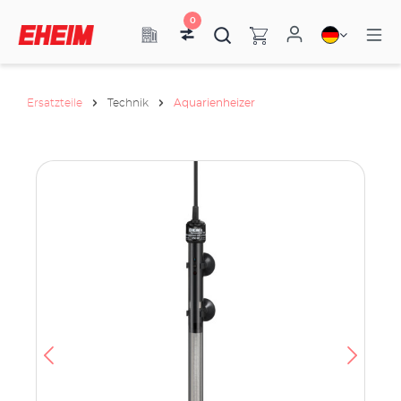
0
Ersatzteile
Technik
Aquarienheizer
h
e