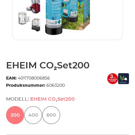
.
EHEIM CO₂Set200
EAN:
4011708006856
Produktnummer:
6063200
MODELL:
EHEIM CO₂Set200
200
400
600