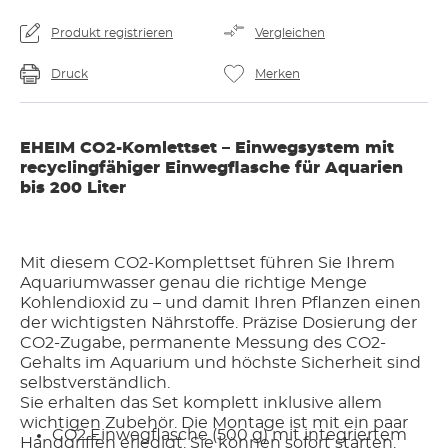
Produkt registrieren
Vergleichen
Druck
Merken
EHEIM CO2-Komlettset – Einwegsystem mit
recyclingfähiger Einwegflasche für Aquarien
bis 200 Liter
Mit diesem CO2-Komplettset führen Sie Ihrem
Aquariumwasser genau die richtige Menge
Kohlendioxid zu – und damit Ihren Pflanzen einen
der wichtigsten Nährstoffe. Präzise Dosierung der
CO2-Zugabe, permanente Messung des CO2-
Gehalts im Aquarium und höchste Sicherheit sind
selbstverständlich.
Sie erhalten das Set komplett inklusive allem
wichtigen Zubehör. Die Montage ist mit ein paar
CO2 Einwegflasche (500 g) mit integriertem
Handgriffen erledigt. Sie können sofort starten.