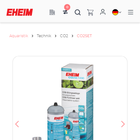
0
Aquaristik
Technik
CO2
CO2SET
h
e