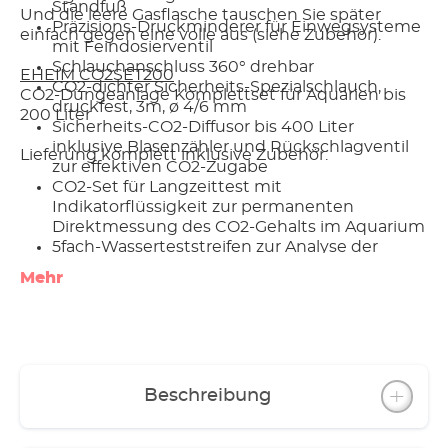
Standfuß
Und die leere Gasflasche tauschen Sie später
Präzisions-Druckminderer für Einwegsysteme
einfach gegen eine volle aus (siehe Zubehör).
mit Feindosierventil
Schlauchanschluss 360° drehbar
EHEIM CO2SET200
CO2-dichter Sicherheits-Spezialschlauch,
CO2-Düngeanlage Komplettset für Aquarien bis
druckfest, 3m, ø 4/6 mm
200 Liter
Sicherheits-CO2-Diffusor bis 400 Liter
inklusive Blasenzähler und Rückschlagventil
Lieferung komplett inklusive Zubehör:
zur effektiven CO2-Zugabe
CO2-Set für Langzeittest mit
Indikatorflüssigkeit zur permanenten
Direktmessung des CO2-Gehalts im Aquarium
5fach-Wasserteststreifen zur Analyse der
Ausgangswasserwerte
Mehr
Sichere werkzeugfreie Montage
Optionales Zubehör (nicht enthalten): CO2-
Magnetventil (Nachtabschaltung)
Made in Germany
3 Jahre Garantie
Beschreibung