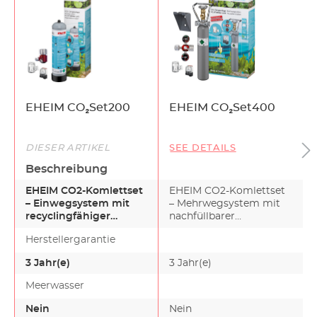
EHEIM CO₂Set200
EHEIM CO₂Set400
DIESER ARTIKEL
SEE DETAILS
Beschreibung
EHEIM CO2-Komlettset
EHEIM CO2-Komlettset
– Einwegsystem mit
– Mehrwegsystem mit
recyclingfähiger
nachfüllbarer
Einwegflasche für
Mehrwegflasche für
Herstellergarantie
Aquarien…
Aquarien b…
3 Jahr(e)
3 Jahr(e)
Meerwasser
Nein
Nein