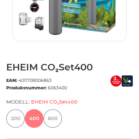
EHEIM CO₂Set400
EAN:
4011708006863
Produktnummer:
6063400
MODELL:
EHEIM CO₂Set400
200
400
600