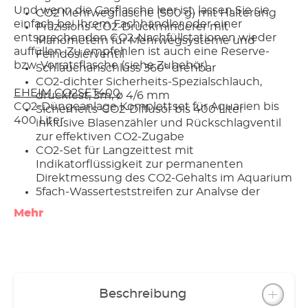
Und wenn die Gasflasche leer ist, lassen Sie sie
CO2 Mehrwegflasche (500 g) mit Halterung
einfach bei Ihrem Fachhändler oder einer
Präzisions-CO2-Druckminderer mit
entsprechenden CO2-Nachfüllstationen wieder
Manometern für Mehrwegsysteme und
auffüllen. Zu empfehlen ist auch eine Reserve-
Feindosierventil
bzw. Vorratsflasche (siehe Zubehör).
Schlauchanschluss 360° drehbar
CO2-dichter Sicherheits-Spezialschlauch,
EHEIM CO2SET400
druckfest, 3m, ø 4/6 mm
CO2-Düngeanlage Komplettset für Aquarien bis
Sicherheits-CO2-Diffusor bis 400 Liter
400 Liter
inklusive Blasenzähler und Rückschlagventil
zur effektiven CO2-Zugabe
CO2-Set für Langzeittest mit
Indikatorflüssigkeit zur permanenten
Direktmessung des CO2-Gehalts im Aquarium
5fach-Wasserteststreifen zur Analyse der
Ausgangswasserwerte
Mehr
Flasche mit genormtem Anschluss zum
Nachfüllen (bei autorisiertem Fachhändler
oder entsprechender CO2-Nachfüllstation)
Sichere werkzeugfreie Montage
Optionales Zubehör (nicht enthalten): CO2-
Magnetventil (Nachtabschaltung)
Beschreibung
Made in Germany