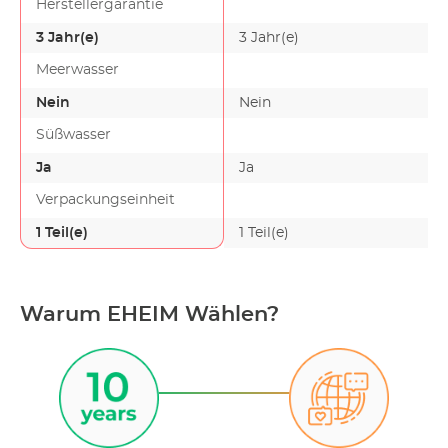
Herstellergarantie
Aquarien b…
3 Jahr(e)
3 Jahr(e)
Meerwasser
Nein
Nein
Süßwasser
Ja
Ja
Verpackungseinheit
1 Teil(e)
1 Teil(e)
Warum EHEIM Wählen?