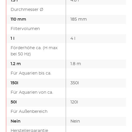
1.3 l
4.8 l
Durchmesser Ø
110 mm
185 mm
Filtervolumen
1 l
4 l
Förderhöhe ca. (H max
bei 50 Hz)
1.2 m
1.8 m
Für Aquarien bis ca.
150l
350l
Für Aquarien von ca.
50l
120l
Für Außenbereich
Nein
Nein
Herstellergarantie