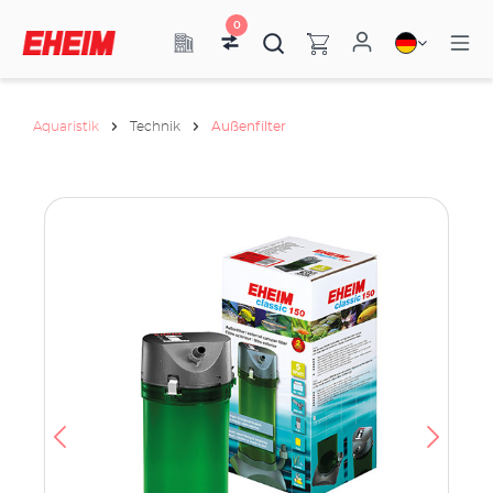
0
Aquaristik
Technik
Außenfilter
h
e