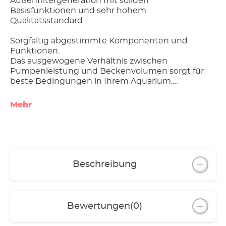
Außenfiltergeneration mit soliden
Basisfunktionen und sehr hohem
Qualitätsstandard.
Sorgfältig abgestimmte Komponenten und
Funktionen.
Das ausgewogene Verhältnis zwischen
Pumpenleistung und Beckenvolumen sorgt für
beste Bedingungen in Ihrem Aquarium.
Angenehme Laufruhe,
Mehr
robuste Dauerlaufeigenschaften, lange
Lebensdauer
geringer Stromverbrauch
Ausgezeichnetes Preis-Leistungsverhältnis
Beschreibung
Alle Modelle inklusive Düsenrohr, Ansaugrohr,
Schlauch und Installationszubehör
Besondere Ausstattung einzelner Modelle:
Bewertungen
(0)
- classic 150 mit Standfuß für sicheren Halt
- classic 250 mit Filterkorb, je 1 Filterschwamm,