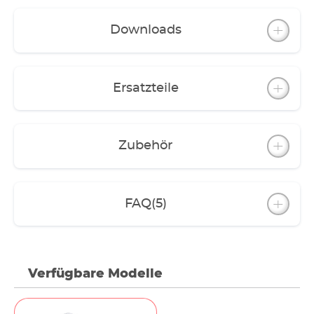
Filtervlies und Aktivkohle-Vlies
- classic 1500XL mit praktischem Ablasshahn;
Downloads
Pumpeinheit lässt sich auch getrennt vom
Behälter einsetzen
Die Filter können mit Filterschwämmen und -
Ersatzteile
vliesen betrieben werden. Es empfiehlt sich
jedoch ein Schichtaufbau mit EHEIM Filtermedien.
Dazu gibt es abgestimmte Filtermedien-
Komplett-Sets für jedes Modell (außer für classic
Zubehör
150).
Durch vielseitiges Zubehör lassen sich etliche
Funktionen erweitern und den Ansprüchen
FAQ
(5)
anpassen.
Verfügbare Modelle