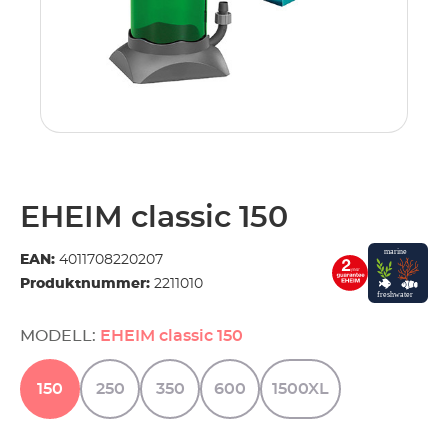
.
EHEIM classic 150
EAN:
4011708220207
Produktnummer:
2211010
MODELL:
EHEIM classic 150
150
250
350
600
1500XL