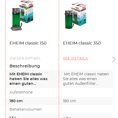
EHEIM classic 150
EHEIM classic 350
DIESER ARTIKEL
SEE DETAILS
Beschreibung
Mit EHEIM classic
Mit EHEIM classic haben
haben Sie alles was
Sie alles was einen
einen guten
guten Außenfilter
Außenfilter ausmacht.
ausmacht. Mit der W…
Aufstellhöhe
Mit der Wa…
180 cm
180 cm
Behältervolumen